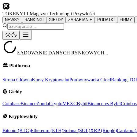
TOKENY.PL
Magazyn Technologii Przyszłości
NEWSY
RANKINGI
GIEŁDY
ZARABIANIE
PODATKI
FIRMY
ŁADOWANIE DANYCH RYNKOWYCH...
🏛️
Platforma
Strona Główna
Kursy Kryptowalut
Porównywarka Giełd
Ranking TO
💱
Giełdy
Coinbase
Binance
ZondaCrypto
MEXC
Bybit
Binance vs Bybit
Coinbas
🪙
Kryptowaluty
Bitcoin (BTC)
Ethereum (ETH)
Solana (SOL)
XRP (Ripple)
Cardano 