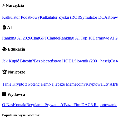
⚡
Narzędzia
Kalkulator Podatkowy
Kalkulator Zysku (ROI)
Symulator DCA
Konwe
🤖
AI
Ranking AI 2026
ChatGPT
Claude
Rankingi AI Top 10
Darmowe AI 2
📚
Edukacja
Jak Kupić Bitcoin?
Bezpieczeństwo HODL
Słownik (200+ haseł)
Co t
🏆
Najlepsze
Tanie Krypto z Potencjałem
Najlepsze Memecoiny
Kryptowaluty AI
Na
🏢
Wydawca
O Nas
Kontakt
Regulamin
Prywatność
Baza Firm
DAC8 Raportowanie
Popularne wyszukiwania: