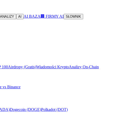
AI BAZA
🏢 FIRMY AI
ANALIZY
AI
SŁOWNIK
P 100
Airdropy (Gratis)
Wiadomości Krypto
Analizy On-Chain
e vs Binance
(ADA)
Dogecoin (DOGE)
Polkadot (DOT)