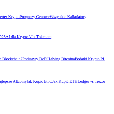
rter Krypto
Prognozy Cenowe
Wszystkie Kalkulatory
026
AI dla Krypto
AI z Tokenem
o Blockchain?
Podstawy DeFi
Halving Bitcoina
Podatki Krypto PL
jlepsze Altcoiny
Jak Kupić BTC
Jak Kupić ETH
Ledger vs Trezor