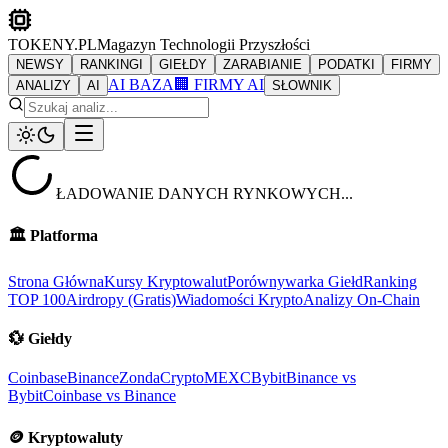
TOKENY.PL
Magazyn Technologii Przyszłości
NEWSY
RANKINGI
GIEŁDY
ZARABIANIE
PODATKI
FIRMY
AI BAZA
🏢 FIRMY AI
ANALIZY
AI
SŁOWNIK
ŁADOWANIE DANYCH RYNKOWYCH...
🏛️
Platforma
Strona Główna
Kursy Kryptowalut
Porównywarka Giełd
Ranking
TOP 100
Airdropy (Gratis)
Wiadomości Krypto
Analizy On-Chain
💱
Giełdy
Coinbase
Binance
ZondaCrypto
MEXC
Bybit
Binance vs
Bybit
Coinbase vs Binance
🪙
Kryptowaluty