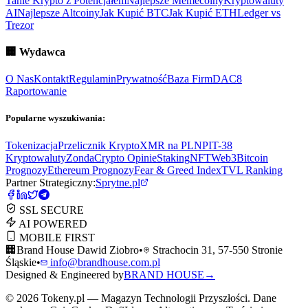
Tanie Krypto z Potencjałem
Najlepsze Memecoiny
Kryptowaluty
AI
Najlepsze Altcoiny
Jak Kupić BTC
Jak Kupić ETH
Ledger vs
Trezor
🏢
Wydawca
O Nas
Kontakt
Regulamin
Prywatność
Baza Firm
DAC8
Raportowanie
Popularne wyszukiwania:
Tokenizacja
Przelicznik Krypto
XMR na PLN
PIT-38
Kryptowaluty
ZondaCrypto Opinie
Staking
NFT
Web3
Bitcoin
Prognozy
Ethereum Prognozy
Fear & Greed Index
TVL Ranking
Partner Strategiczny:
Sprytne.pl
SSL SECURE
AI POWERED
MOBILE FIRST
🏢
Brand House Dawid Ziobro
•
Strachocin 31, 57-550 Stronie
Śląskie
•
info@brandhouse.com.pl
Designed & Engineered by
BRAND HOUSE
→
©
2026
Tokeny.pl — Magazyn Technologii Przyszłości. Dane