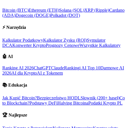
Bitcoin (BTC)
Ethereum (ETH)
Solana (SOL)
XRP (Ripple)
Cardano
(ADA)
Dogecoin (DOGE)
Polkadot (DOT)
⚡
Narzędzia
Kalkulator Podatkowy
Kalkulator Zysku (ROI)
Symulator
DCA
Konwerter Krypto
Prognozy Cenowe
Wszystkie Kalkulatory
🤖
AI
Ranking AI 2026
ChatGPT
Claude
Rankingi AI Top 10
Darmowe AI
2026
AI dla Krypto
AI z Tokenem
📚
Edukacja
Jak Kupić Bitcoin?
Bezpieczeństwo HODL
Słownik (200+ haseł)
Co
to Blockchain?
Podstawy DeFi
Halving Bitcoina
Podatki Krypto PL
🏆
Najlepsze