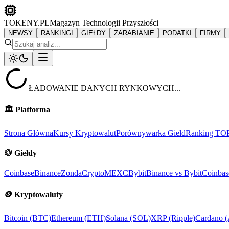
TOKENY.PL
Magazyn Technologii Przyszłości
NEWSY
RANKINGI
GIEŁDY
ZARABIANIE
PODATKI
FIRMY
ŁADOWANIE DANYCH RYNKOWYCH...
🏛️
Platforma
Strona Główna
Kursy Kryptowalut
Porównywarka Giełd
Ranking TO
💱
Giełdy
Coinbase
Binance
ZondaCrypto
MEXC
Bybit
Binance vs Bybit
Coinbas
🪙
Kryptowaluty
Bitcoin (BTC)
Ethereum (ETH)
Solana (SOL)
XRP (Ripple)
Cardano 