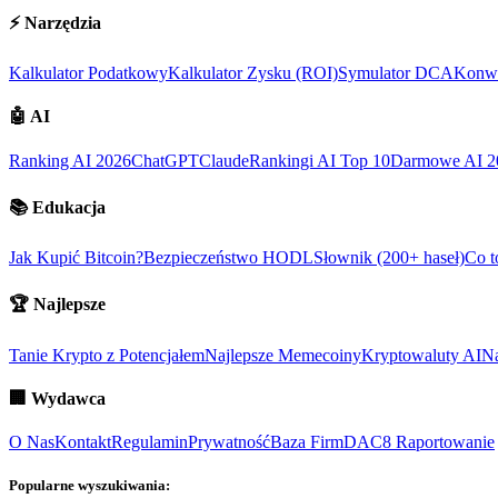
⚡
Narzędzia
Kalkulator Podatkowy
Kalkulator Zysku (ROI)
Symulator DCA
Konwe
🤖
AI
Ranking AI 2026
ChatGPT
Claude
Rankingi AI Top 10
Darmowe AI 2
📚
Edukacja
Jak Kupić Bitcoin?
Bezpieczeństwo HODL
Słownik (200+ haseł)
Co t
🏆
Najlepsze
Tanie Krypto z Potencjałem
Najlepsze Memecoiny
Kryptowaluty AI
Na
🏢
Wydawca
O Nas
Kontakt
Regulamin
Prywatność
Baza Firm
DAC8 Raportowanie
Popularne wyszukiwania: