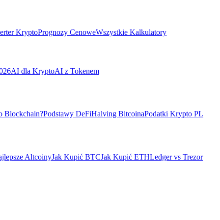
rter Krypto
Prognozy Cenowe
Wszystkie Kalkulatory
026
AI dla Krypto
AI z Tokenem
o Blockchain?
Podstawy DeFi
Halving Bitcoina
Podatki Krypto PL
jlepsze Altcoiny
Jak Kupić BTC
Jak Kupić ETH
Ledger vs Trezor