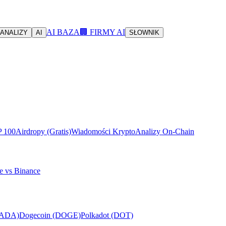
AI BAZA
🏢 FIRMY AI
ANALIZY
AI
SŁOWNIK
P 100
Airdropy (Gratis)
Wiadomości Krypto
Analizy On-Chain
e vs Binance
(ADA)
Dogecoin (DOGE)
Polkadot (DOT)