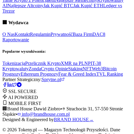
Tanie Krypto z Potencjałem
Najlepsze Memecoiny
Kryptowaluty
AI
Najlepsze Altcoiny
Jak Kupić BTC
Jak Kupić ETH
Ledger vs
Trezor
🏢
Wydawca
O Nas
Kontakt
Regulamin
Prywatność
Baza Firm
DAC8
Raportowanie
Popularne wyszukiwania:
Tokenizacja
Przelicznik Krypto
XMR na PLN
PIT-38
Kryptowaluty
ZondaCrypto Opinie
Staking
NFT
Web3
Bitcoin
Prognozy
Ethereum Prognozy
Fear & Greed Index
TVL Ranking
Partner Strategiczny:
Sprytne.pl
SSL SECURE
AI POWERED
MOBILE FIRST
🏢
Brand House Dawid Ziobro
•
Strachocin 31, 57-550 Stronie
Śląskie
•
info@brandhouse.com.pl
Designed & Engineered by
BRAND HOUSE
→
©
2026
Tokeny.pl — Magazyn Technologii Przyszłości. Dane