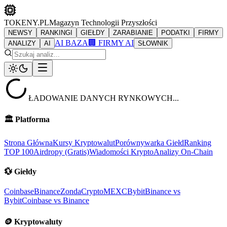
TOKENY.PL
Magazyn Technologii Przyszłości
NEWSY
RANKINGI
GIEŁDY
ZARABIANIE
PODATKI
FIRMY
AI BAZA
🏢 FIRMY AI
ANALIZY
AI
SŁOWNIK
ŁADOWANIE DANYCH RYNKOWYCH...
🏛️
Platforma
Strona Główna
Kursy Kryptowalut
Porównywarka Giełd
Ranking
TOP 100
Airdropy (Gratis)
Wiadomości Krypto
Analizy On-Chain
💱
Giełdy
Coinbase
Binance
ZondaCrypto
MEXC
Bybit
Binance vs
Bybit
Coinbase vs Binance
🪙
Kryptowaluty