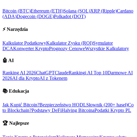
Bitcoin (BTC)
Ethereum (ETH)
Solana (SOL)
XRP (Ripple)
Cardano
(ADA)
Dogecoin (DOGE)
Polkadot (DOT)
⚡
Narzędzia
Kalkulator Podatkowy
Kalkulator Zysku (ROI)
Symulator
DCA
Konwerter Krypto
Prognozy Cenowe
Wszystkie Kalkulatory
🤖
AI
Ranking AI 2026
ChatGPT
Claude
Rankingi AI Top 10
Darmowe AI
2026
AI dla Krypto
AI z Tokenem
📚
Edukacja
Jak Kupić Bitcoin?
Bezpieczeństwo HODL
Słownik (200+ haseł)
Co
to Blockchain?
Podstawy DeFi
Halving Bitcoina
Podatki Krypto PL
🏆
Najlepsze