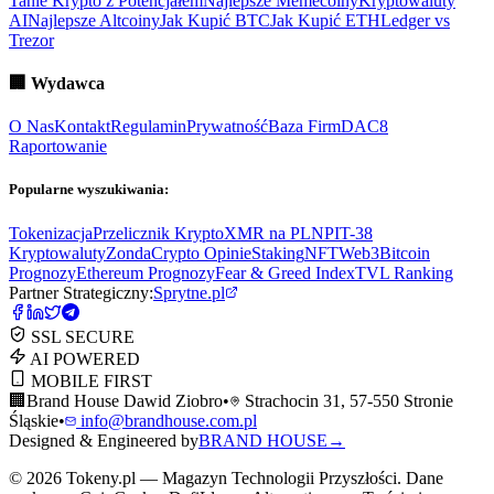
Tanie Krypto z Potencjałem
Najlepsze Memecoiny
Kryptowaluty
AI
Najlepsze Altcoiny
Jak Kupić BTC
Jak Kupić ETH
Ledger vs
Trezor
🏢
Wydawca
O Nas
Kontakt
Regulamin
Prywatność
Baza Firm
DAC8
Raportowanie
Popularne wyszukiwania:
Tokenizacja
Przelicznik Krypto
XMR na PLN
PIT-38
Kryptowaluty
ZondaCrypto Opinie
Staking
NFT
Web3
Bitcoin
Prognozy
Ethereum Prognozy
Fear & Greed Index
TVL Ranking
Partner Strategiczny:
Sprytne.pl
SSL SECURE
AI POWERED
MOBILE FIRST
🏢
Brand House Dawid Ziobro
•
Strachocin 31, 57-550 Stronie
Śląskie
•
info@brandhouse.com.pl
Designed & Engineered by
BRAND HOUSE
→
©
2026
Tokeny.pl — Magazyn Technologii Przyszłości. Dane