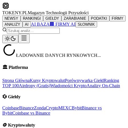
TOKENY.PL
Magazyn Technologii Przyszłości
NEWSY
RANKINGI
GIEŁDY
ZARABIANIE
PODATKI
FIRMY
AI BAZA
🏢 FIRMY AI
ANALIZY
AI
SŁOWNIK
ŁADOWANIE DANYCH RYNKOWYCH...
🏛️
Platforma
Strona Główna
Kursy Kryptowalut
Porównywarka Giełd
Ranking
TOP 100
Airdropy (Gratis)
Wiadomości Krypto
Analizy On-Chain
💱
Giełdy
Coinbase
Binance
ZondaCrypto
MEXC
Bybit
Binance vs
Bybit
Coinbase vs Binance
🪙
Kryptowaluty