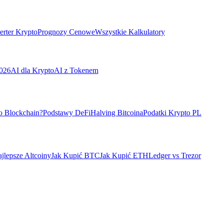
rter Krypto
Prognozy Cenowe
Wszystkie Kalkulatory
026
AI dla Krypto
AI z Tokenem
o Blockchain?
Podstawy DeFi
Halving Bitcoina
Podatki Krypto PL
jlepsze Altcoiny
Jak Kupić BTC
Jak Kupić ETH
Ledger vs Trezor