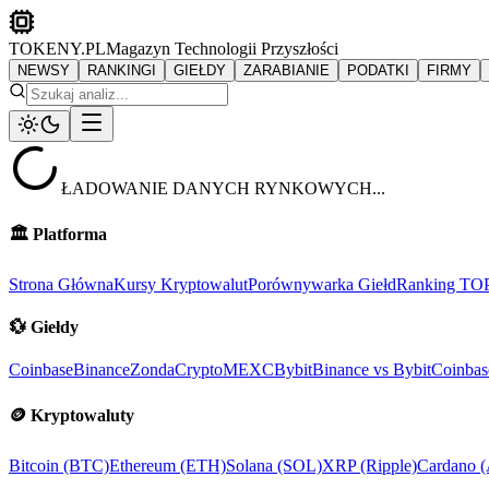
TOKENY.PL
Magazyn Technologii Przyszłości
NEWSY
RANKINGI
GIEŁDY
ZARABIANIE
PODATKI
FIRMY
ŁADOWANIE DANYCH RYNKOWYCH...
🏛️
Platforma
Strona Główna
Kursy Kryptowalut
Porównywarka Giełd
Ranking TO
💱
Giełdy
Coinbase
Binance
ZondaCrypto
MEXC
Bybit
Binance vs Bybit
Coinbas
🪙
Kryptowaluty
Bitcoin (BTC)
Ethereum (ETH)
Solana (SOL)
XRP (Ripple)
Cardano 