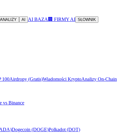
AI BAZA
🏢 FIRMY AI
ANALIZY
AI
SŁOWNIK
P 100
Airdropy (Gratis)
Wiadomości Krypto
Analizy On-Chain
e vs Binance
(ADA)
Dogecoin (DOGE)
Polkadot (DOT)