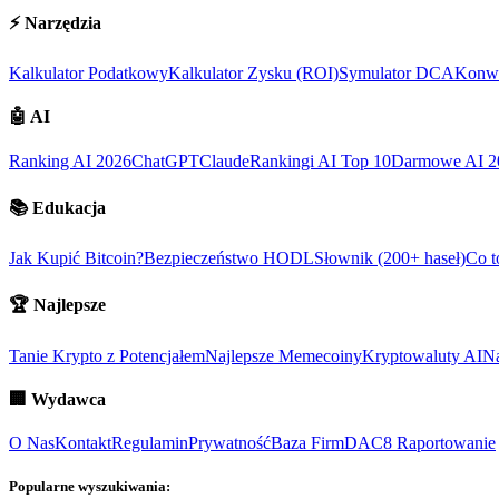
⚡
Narzędzia
Kalkulator Podatkowy
Kalkulator Zysku (ROI)
Symulator DCA
Konwe
🤖
AI
Ranking AI 2026
ChatGPT
Claude
Rankingi AI Top 10
Darmowe AI 2
📚
Edukacja
Jak Kupić Bitcoin?
Bezpieczeństwo HODL
Słownik (200+ haseł)
Co t
🏆
Najlepsze
Tanie Krypto z Potencjałem
Najlepsze Memecoiny
Kryptowaluty AI
Na
🏢
Wydawca
O Nas
Kontakt
Regulamin
Prywatność
Baza Firm
DAC8 Raportowanie
Popularne wyszukiwania: