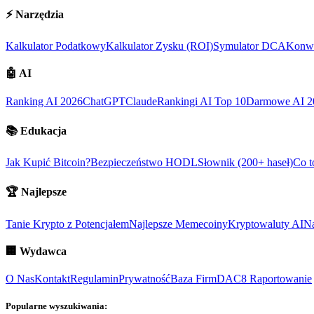
⚡
Narzędzia
Kalkulator Podatkowy
Kalkulator Zysku (ROI)
Symulator DCA
Konwe
🤖
AI
Ranking AI 2026
ChatGPT
Claude
Rankingi AI Top 10
Darmowe AI 2
📚
Edukacja
Jak Kupić Bitcoin?
Bezpieczeństwo HODL
Słownik (200+ haseł)
Co t
🏆
Najlepsze
Tanie Krypto z Potencjałem
Najlepsze Memecoiny
Kryptowaluty AI
Na
🏢
Wydawca
O Nas
Kontakt
Regulamin
Prywatność
Baza Firm
DAC8 Raportowanie
Popularne wyszukiwania: