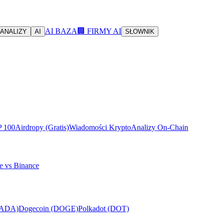
AI BAZA
🏢 FIRMY AI
ANALIZY
AI
SŁOWNIK
P 100
Airdropy (Gratis)
Wiadomości Krypto
Analizy On-Chain
e vs Binance
(ADA)
Dogecoin (DOGE)
Polkadot (DOT)