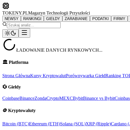
TOKENY.PL
Magazyn Technologii Przyszłości
NEWSY
RANKINGI
GIEŁDY
ZARABIANIE
PODATKI
FIRMY
ŁADOWANIE DANYCH RYNKOWYCH...
🏛️
Platforma
Strona Główna
Kursy Kryptowalut
Porównywarka Giełd
Ranking TO
💱
Giełdy
Coinbase
Binance
ZondaCrypto
MEXC
Bybit
Binance vs Bybit
Coinbas
🪙
Kryptowaluty
Bitcoin (BTC)
Ethereum (ETH)
Solana (SOL)
XRP (Ripple)
Cardano 