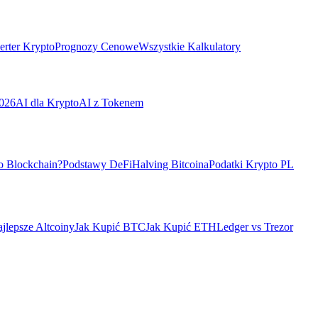
rter Krypto
Prognozy Cenowe
Wszystkie Kalkulatory
026
AI dla Krypto
AI z Tokenem
o Blockchain?
Podstawy DeFi
Halving Bitcoina
Podatki Krypto PL
jlepsze Altcoiny
Jak Kupić BTC
Jak Kupić ETH
Ledger vs Trezor