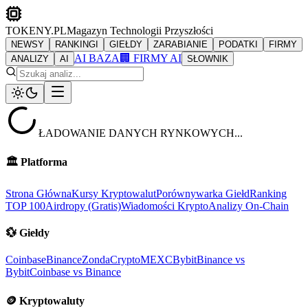
TOKENY.PL
Magazyn Technologii Przyszłości
NEWSY
RANKINGI
GIEŁDY
ZARABIANIE
PODATKI
FIRMY
AI BAZA
🏢 FIRMY AI
ANALIZY
AI
SŁOWNIK
ŁADOWANIE DANYCH RYNKOWYCH...
🏛️
Platforma
Strona Główna
Kursy Kryptowalut
Porównywarka Giełd
Ranking
TOP 100
Airdropy (Gratis)
Wiadomości Krypto
Analizy On-Chain
💱
Giełdy
Coinbase
Binance
ZondaCrypto
MEXC
Bybit
Binance vs
Bybit
Coinbase vs Binance
🪙
Kryptowaluty