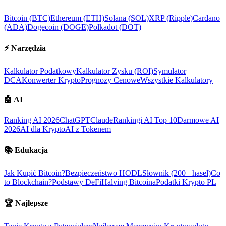
Bitcoin (BTC)
Ethereum (ETH)
Solana (SOL)
XRP (Ripple)
Cardano
(ADA)
Dogecoin (DOGE)
Polkadot (DOT)
⚡
Narzędzia
Kalkulator Podatkowy
Kalkulator Zysku (ROI)
Symulator
DCA
Konwerter Krypto
Prognozy Cenowe
Wszystkie Kalkulatory
🤖
AI
Ranking AI 2026
ChatGPT
Claude
Rankingi AI Top 10
Darmowe AI
2026
AI dla Krypto
AI z Tokenem
📚
Edukacja
Jak Kupić Bitcoin?
Bezpieczeństwo HODL
Słownik (200+ haseł)
Co
to Blockchain?
Podstawy DeFi
Halving Bitcoina
Podatki Krypto PL
🏆
Najlepsze