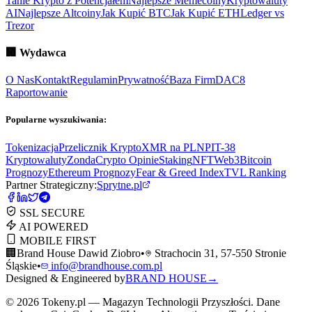
Tanie Krypto z Potencjałem
Najlepsze Memecoiny
Kryptowaluty
AI
Najlepsze Altcoiny
Jak Kupić BTC
Jak Kupić ETH
Ledger vs
Trezor
🏢
Wydawca
O Nas
Kontakt
Regulamin
Prywatność
Baza Firm
DAC8
Raportowanie
Popularne wyszukiwania:
Tokenizacja
Przelicznik Krypto
XMR na PLN
PIT-38
Kryptowaluty
ZondaCrypto Opinie
Staking
NFT
Web3
Bitcoin
Prognozy
Ethereum Prognozy
Fear & Greed Index
TVL Ranking
Partner Strategiczny:
Sprytne.pl
SSL SECURE
AI POWERED
MOBILE FIRST
🏢
Brand House Dawid Ziobro
•
Strachocin 31, 57-550 Stronie
Śląskie
•
info@brandhouse.com.pl
Designed & Engineered by
BRAND HOUSE
→
©
2026
Tokeny.pl — Magazyn Technologii Przyszłości. Dane