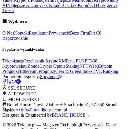
Tanie Krypto z Potencjałem
Najlepsze Memecoiny
Kryptowaluty
AI
Najlepsze Altcoiny
Jak Kupić BTC
Jak Kupić ETH
Ledger vs
Trezor
🏢
Wydawca
O Nas
Kontakt
Regulamin
Prywatność
Baza Firm
DAC8
Raportowanie
Popularne wyszukiwania:
Tokenizacja
Przelicznik Krypto
XMR na PLN
PIT-38
Kryptowaluty
ZondaCrypto Opinie
Staking
NFT
Web3
Bitcoin
Prognozy
Ethereum Prognozy
Fear & Greed Index
TVL Ranking
Partner Strategiczny:
Sprytne.pl
SSL SECURE
AI POWERED
MOBILE FIRST
🏢
Brand House Dawid Ziobro
•
Strachocin 31, 57-550 Stronie
Śląskie
•
info@brandhouse.com.pl
Designed & Engineered by
BRAND HOUSE
→
©
2026
Tokeny.pl — Magazyn Technologii Przyszłości. Dane