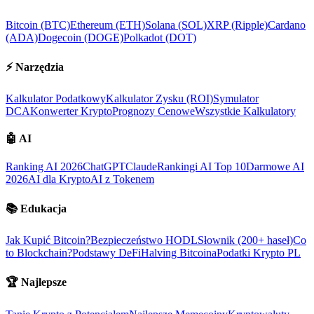
Bitcoin (BTC)
Ethereum (ETH)
Solana (SOL)
XRP (Ripple)
Cardano
(ADA)
Dogecoin (DOGE)
Polkadot (DOT)
⚡
Narzędzia
Kalkulator Podatkowy
Kalkulator Zysku (ROI)
Symulator
DCA
Konwerter Krypto
Prognozy Cenowe
Wszystkie Kalkulatory
🤖
AI
Ranking AI 2026
ChatGPT
Claude
Rankingi AI Top 10
Darmowe AI
2026
AI dla Krypto
AI z Tokenem
📚
Edukacja
Jak Kupić Bitcoin?
Bezpieczeństwo HODL
Słownik (200+ haseł)
Co
to Blockchain?
Podstawy DeFi
Halving Bitcoina
Podatki Krypto PL
🏆
Najlepsze