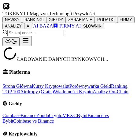
TOKENY.PL
Magazyn Technologii Przyszłości
NEWSY
RANKINGI
GIEŁDY
ZARABIANIE
PODATKI
FIRMY
AI BAZA
🏢 FIRMY AI
ANALIZY
AI
SŁOWNIK
ŁADOWANIE DANYCH RYNKOWYCH...
🏛️
Platforma
Strona Główna
Kursy Kryptowalut
Porównywarka Giełd
Ranking
TOP 100
Airdropy (Gratis)
Wiadomości Krypto
Analizy On-Chain
💱
Giełdy
Coinbase
Binance
ZondaCrypto
MEXC
Bybit
Binance vs
Bybit
Coinbase vs Binance
🪙
Kryptowaluty