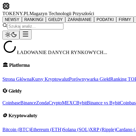
TOKENY.PL
Magazyn Technologii Przyszłości
NEWSY
RANKINGI
GIEŁDY
ZARABIANIE
PODATKI
FIRMY
ŁADOWANIE DANYCH RYNKOWYCH...
🏛️
Platforma
Strona Główna
Kursy Kryptowalut
Porównywarka Giełd
Ranking TO
💱
Giełdy
Coinbase
Binance
ZondaCrypto
MEXC
Bybit
Binance vs Bybit
Coinbas
🪙
Kryptowaluty
Bitcoin (BTC)
Ethereum (ETH)
Solana (SOL)
XRP (Ripple)
Cardano 