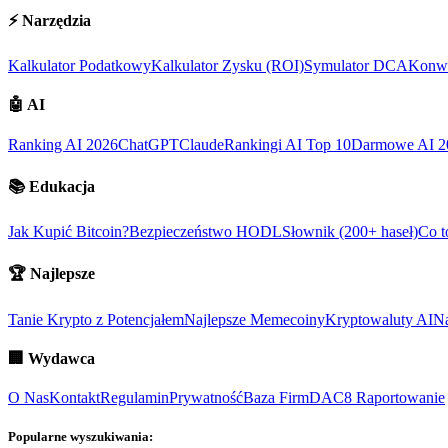
⚡
Narzędzia
Kalkulator Podatkowy
Kalkulator Zysku (ROI)
Symulator DCA
Konwe
🤖
AI
Ranking AI 2026
ChatGPT
Claude
Rankingi AI Top 10
Darmowe AI 2
📚
Edukacja
Jak Kupić Bitcoin?
Bezpieczeństwo HODL
Słownik (200+ haseł)
Co t
🏆
Najlepsze
Tanie Krypto z Potencjałem
Najlepsze Memecoiny
Kryptowaluty AI
Na
🏢
Wydawca
O Nas
Kontakt
Regulamin
Prywatność
Baza Firm
DAC8 Raportowanie
Popularne wyszukiwania: