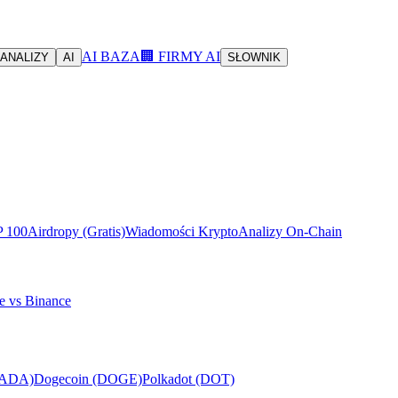
AI BAZA
🏢 FIRMY AI
ANALIZY
AI
SŁOWNIK
P 100
Airdropy (Gratis)
Wiadomości Krypto
Analizy On-Chain
e vs Binance
(ADA)
Dogecoin (DOGE)
Polkadot (DOT)