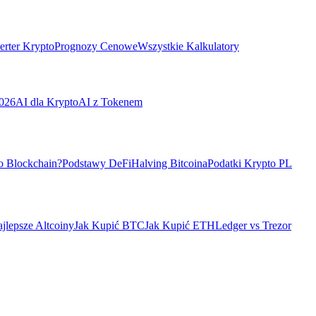
rter Krypto
Prognozy Cenowe
Wszystkie Kalkulatory
026
AI dla Krypto
AI z Tokenem
o Blockchain?
Podstawy DeFi
Halving Bitcoina
Podatki Krypto PL
jlepsze Altcoiny
Jak Kupić BTC
Jak Kupić ETH
Ledger vs Trezor