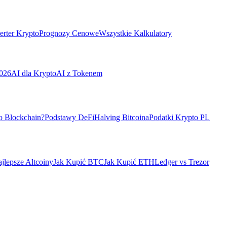
rter Krypto
Prognozy Cenowe
Wszystkie Kalkulatory
026
AI dla Krypto
AI z Tokenem
o Blockchain?
Podstawy DeFi
Halving Bitcoina
Podatki Krypto PL
jlepsze Altcoiny
Jak Kupić BTC
Jak Kupić ETH
Ledger vs Trezor