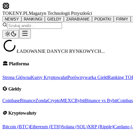
TOKENY.PL
Magazyn Technologii Przyszłości
NEWSY
RANKINGI
GIEŁDY
ZARABIANIE
PODATKI
FIRMY
ŁADOWANIE DANYCH RYNKOWYCH...
🏛️
Platforma
Strona Główna
Kursy Kryptowalut
Porównywarka Giełd
Ranking TO
💱
Giełdy
Coinbase
Binance
ZondaCrypto
MEXC
Bybit
Binance vs Bybit
Coinbas
🪙
Kryptowaluty
Bitcoin (BTC)
Ethereum (ETH)
Solana (SOL)
XRP (Ripple)
Cardano 