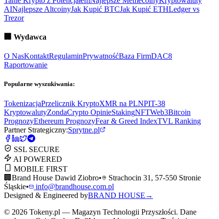
Tanie Krypto z Potencjałem
Najlepsze Memecoiny
Kryptowaluty
AI
Najlepsze Altcoiny
Jak Kupić BTC
Jak Kupić ETH
Ledger vs
Trezor
🏢
Wydawca
O Nas
Kontakt
Regulamin
Prywatność
Baza Firm
DAC8
Raportowanie
Popularne wyszukiwania:
Tokenizacja
Przelicznik Krypto
XMR na PLN
PIT-38
Kryptowaluty
ZondaCrypto Opinie
Staking
NFT
Web3
Bitcoin
Prognozy
Ethereum Prognozy
Fear & Greed Index
TVL Ranking
Partner Strategiczny:
Sprytne.pl
SSL SECURE
AI POWERED
MOBILE FIRST
🏢
Brand House Dawid Ziobro
•
Strachocin 31, 57-550 Stronie
Śląskie
•
info@brandhouse.com.pl
Designed & Engineered by
BRAND HOUSE
→
©
2026
Tokeny.pl — Magazyn Technologii Przyszłości. Dane