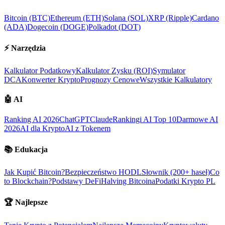
Bitcoin (BTC)
Ethereum (ETH)
Solana (SOL)
XRP (Ripple)
Cardano
(ADA)
Dogecoin (DOGE)
Polkadot (DOT)
⚡
Narzędzia
Kalkulator Podatkowy
Kalkulator Zysku (ROI)
Symulator
DCA
Konwerter Krypto
Prognozy Cenowe
Wszystkie Kalkulatory
🤖
AI
Ranking AI 2026
ChatGPT
Claude
Rankingi AI Top 10
Darmowe AI
2026
AI dla Krypto
AI z Tokenem
📚
Edukacja
Jak Kupić Bitcoin?
Bezpieczeństwo HODL
Słownik (200+ haseł)
Co
to Blockchain?
Podstawy DeFi
Halving Bitcoina
Podatki Krypto PL
🏆
Najlepsze