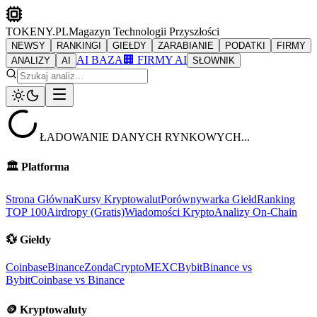
TOKENY.PL
Magazyn Technologii Przyszłości
NEWSY
RANKINGI
GIEŁDY
ZARABIANIE
PODATKI
FIRMY
AI BAZA
🏢 FIRMY AI
ANALIZY
AI
SŁOWNIK
ŁADOWANIE DANYCH RYNKOWYCH...
🏛️
Platforma
Strona Główna
Kursy Kryptowalut
Porównywarka Giełd
Ranking
TOP 100
Airdropy (Gratis)
Wiadomości Krypto
Analizy On-Chain
💱
Giełdy
Coinbase
Binance
ZondaCrypto
MEXC
Bybit
Binance vs
Bybit
Coinbase vs Binance
🪙
Kryptowaluty