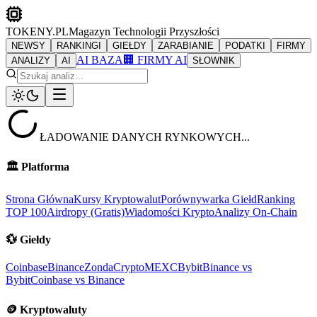
TOKENY.PL
Magazyn Technologii Przyszłości
NEWSY
RANKINGI
GIEŁDY
ZARABIANIE
PODATKI
FIRMY
AI BAZA
🏢 FIRMY AI
ANALIZY
AI
SŁOWNIK
ŁADOWANIE DANYCH RYNKOWYCH...
🏛️
Platforma
Strona Główna
Kursy Kryptowalut
Porównywarka Giełd
Ranking
TOP 100
Airdropy (Gratis)
Wiadomości Krypto
Analizy On-Chain
💱
Giełdy
Coinbase
Binance
ZondaCrypto
MEXC
Bybit
Binance vs
Bybit
Coinbase vs Binance
🪙
Kryptowaluty