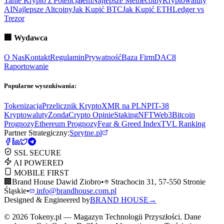
Tanie Krypto z Potencjałem
Najlepsze Memecoiny
Kryptowaluty
AI
Najlepsze Altcoiny
Jak Kupić BTC
Jak Kupić ETH
Ledger vs
Trezor
🏢
Wydawca
O Nas
Kontakt
Regulamin
Prywatność
Baza Firm
DAC8
Raportowanie
Popularne wyszukiwania:
Tokenizacja
Przelicznik Krypto
XMR na PLN
PIT-38
Kryptowaluty
ZondaCrypto Opinie
Staking
NFT
Web3
Bitcoin
Prognozy
Ethereum Prognozy
Fear & Greed Index
TVL Ranking
Partner Strategiczny:
Sprytne.pl
SSL SECURE
AI POWERED
MOBILE FIRST
🏢
Brand House Dawid Ziobro
•
Strachocin 31, 57-550 Stronie
Śląskie
•
info@brandhouse.com.pl
Designed & Engineered by
BRAND HOUSE
→
©
2026
Tokeny.pl — Magazyn Technologii Przyszłości. Dane