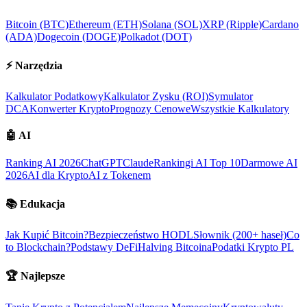
Bitcoin (BTC)
Ethereum (ETH)
Solana (SOL)
XRP (Ripple)
Cardano
(ADA)
Dogecoin (DOGE)
Polkadot (DOT)
⚡
Narzędzia
Kalkulator Podatkowy
Kalkulator Zysku (ROI)
Symulator
DCA
Konwerter Krypto
Prognozy Cenowe
Wszystkie Kalkulatory
🤖
AI
Ranking AI 2026
ChatGPT
Claude
Rankingi AI Top 10
Darmowe AI
2026
AI dla Krypto
AI z Tokenem
📚
Edukacja
Jak Kupić Bitcoin?
Bezpieczeństwo HODL
Słownik (200+ haseł)
Co
to Blockchain?
Podstawy DeFi
Halving Bitcoina
Podatki Krypto PL
🏆
Najlepsze