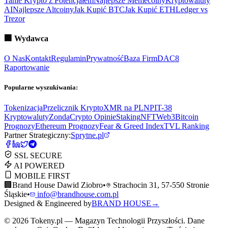
Tanie Krypto z Potencjałem
Najlepsze Memecoiny
Kryptowaluty
AI
Najlepsze Altcoiny
Jak Kupić BTC
Jak Kupić ETH
Ledger vs
Trezor
🏢
Wydawca
O Nas
Kontakt
Regulamin
Prywatność
Baza Firm
DAC8
Raportowanie
Popularne wyszukiwania:
Tokenizacja
Przelicznik Krypto
XMR na PLN
PIT-38
Kryptowaluty
ZondaCrypto Opinie
Staking
NFT
Web3
Bitcoin
Prognozy
Ethereum Prognozy
Fear & Greed Index
TVL Ranking
Partner Strategiczny:
Sprytne.pl
SSL SECURE
AI POWERED
MOBILE FIRST
🏢
Brand House Dawid Ziobro
•
Strachocin 31, 57-550 Stronie
Śląskie
•
info@brandhouse.com.pl
Designed & Engineered by
BRAND HOUSE
→
©
2026
Tokeny.pl — Magazyn Technologii Przyszłości. Dane