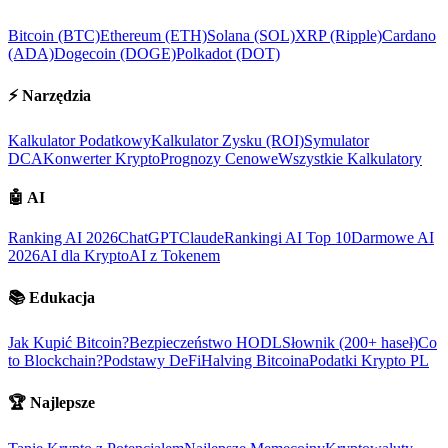
Bitcoin (BTC)
Ethereum (ETH)
Solana (SOL)
XRP (Ripple)
Cardano
(ADA)
Dogecoin (DOGE)
Polkadot (DOT)
⚡
Narzędzia
Kalkulator Podatkowy
Kalkulator Zysku (ROI)
Symulator
DCA
Konwerter Krypto
Prognozy Cenowe
Wszystkie Kalkulatory
🤖
AI
Ranking AI 2026
ChatGPT
Claude
Rankingi AI Top 10
Darmowe AI
2026
AI dla Krypto
AI z Tokenem
📚
Edukacja
Jak Kupić Bitcoin?
Bezpieczeństwo HODL
Słownik (200+ haseł)
Co
to Blockchain?
Podstawy DeFi
Halving Bitcoina
Podatki Krypto PL
🏆
Najlepsze