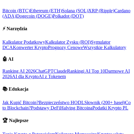
Bitcoin (BTC)
Ethereum (ETH)
Solana (SOL)
XRP (Ripple)
Cardano
(ADA)
Dogecoin (DOGE)
Polkadot (DOT)
⚡
Narzędzia
Kalkulator Podatkowy
Kalkulator Zysku (ROI)
Symulator
DCA
Konwerter Krypto
Prognozy Cenowe
Wszystkie Kalkulatory
🤖
AI
Ranking AI 2026
ChatGPT
Claude
Rankingi AI Top 10
Darmowe AI
2026
AI dla Krypto
AI z Tokenem
📚
Edukacja
Jak Kupić Bitcoin?
Bezpieczeństwo HODL
Słownik (200+ haseł)
Co
to Blockchain?
Podstawy DeFi
Halving Bitcoina
Podatki Krypto PL
🏆
Najlepsze