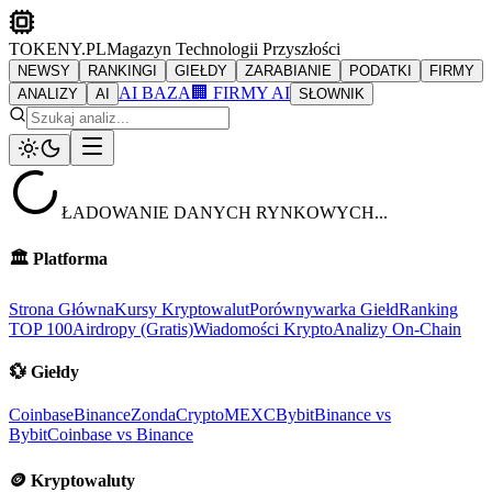
TOKENY.PL
Magazyn Technologii Przyszłości
NEWSY
RANKINGI
GIEŁDY
ZARABIANIE
PODATKI
FIRMY
AI BAZA
🏢 FIRMY AI
ANALIZY
AI
SŁOWNIK
ŁADOWANIE DANYCH RYNKOWYCH...
🏛️
Platforma
Strona Główna
Kursy Kryptowalut
Porównywarka Giełd
Ranking
TOP 100
Airdropy (Gratis)
Wiadomości Krypto
Analizy On-Chain
💱
Giełdy
Coinbase
Binance
ZondaCrypto
MEXC
Bybit
Binance vs
Bybit
Coinbase vs Binance
🪙
Kryptowaluty