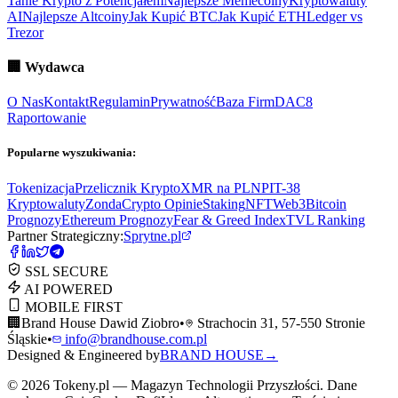
Tanie Krypto z Potencjałem
Najlepsze Memecoiny
Kryptowaluty
AI
Najlepsze Altcoiny
Jak Kupić BTC
Jak Kupić ETH
Ledger vs
Trezor
🏢
Wydawca
O Nas
Kontakt
Regulamin
Prywatność
Baza Firm
DAC8
Raportowanie
Popularne wyszukiwania:
Tokenizacja
Przelicznik Krypto
XMR na PLN
PIT-38
Kryptowaluty
ZondaCrypto Opinie
Staking
NFT
Web3
Bitcoin
Prognozy
Ethereum Prognozy
Fear & Greed Index
TVL Ranking
Partner Strategiczny:
Sprytne.pl
SSL SECURE
AI POWERED
MOBILE FIRST
🏢
Brand House Dawid Ziobro
•
Strachocin 31, 57-550 Stronie
Śląskie
•
info@brandhouse.com.pl
Designed & Engineered by
BRAND HOUSE
→
©
2026
Tokeny.pl — Magazyn Technologii Przyszłości. Dane