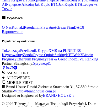
Tanie Krypto z Potencjałem
Najlepsze Memecoiny
Kryptowaluty
AI
Najlepsze Altcoiny
Jak Kupić BTC
Jak Kupić ETH
Ledger vs
Trezor
🏢
Wydawca
O Nas
Kontakt
Regulamin
Prywatność
Baza Firm
DAC8
Raportowanie
Popularne wyszukiwania:
Tokenizacja
Przelicznik Krypto
XMR na PLN
PIT-38
Kryptowaluty
ZondaCrypto Opinie
Staking
NFT
Web3
Bitcoin
Prognozy
Ethereum Prognozy
Fear & Greed Index
TVL Ranking
Partner Strategiczny:
Sprytne.pl
SSL SECURE
AI POWERED
MOBILE FIRST
🏢
Brand House Dawid Ziobro
•
Strachocin 31, 57-550 Stronie
Śląskie
•
info@brandhouse.com.pl
Designed & Engineered by
BRAND HOUSE
→
©
2026
Tokeny.pl — Magazyn Technologii Przyszłości. Dane