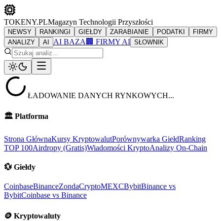
TOKENY.PL
Magazyn Technologii Przyszłości
NEWSY
RANKINGI
GIEŁDY
ZARABIANIE
PODATKI
FIRMY
AI BAZA
🏢 FIRMY AI
ANALIZY
AI
SŁOWNIK
ŁADOWANIE DANYCH RYNKOWYCH...
🏛️
Platforma
Strona Główna
Kursy Kryptowalut
Porównywarka Giełd
Ranking
TOP 100
Airdropy (Gratis)
Wiadomości Krypto
Analizy On-Chain
💱
Giełdy
Coinbase
Binance
ZondaCrypto
MEXC
Bybit
Binance vs
Bybit
Coinbase vs Binance
🪙
Kryptowaluty