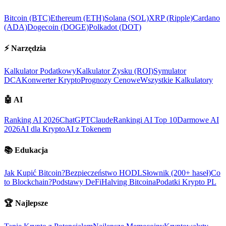
Bitcoin (BTC)
Ethereum (ETH)
Solana (SOL)
XRP (Ripple)
Cardano
(ADA)
Dogecoin (DOGE)
Polkadot (DOT)
⚡
Narzędzia
Kalkulator Podatkowy
Kalkulator Zysku (ROI)
Symulator
DCA
Konwerter Krypto
Prognozy Cenowe
Wszystkie Kalkulatory
🤖
AI
Ranking AI 2026
ChatGPT
Claude
Rankingi AI Top 10
Darmowe AI
2026
AI dla Krypto
AI z Tokenem
📚
Edukacja
Jak Kupić Bitcoin?
Bezpieczeństwo HODL
Słownik (200+ haseł)
Co
to Blockchain?
Podstawy DeFi
Halving Bitcoina
Podatki Krypto PL
🏆
Najlepsze