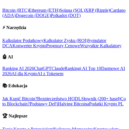
Bitcoin (BTC)
Ethereum (ETH)
Solana (SOL)
XRP (Ripple)
Cardano
(ADA)
Dogecoin (DOGE)
Polkadot (DOT)
⚡
Narzędzia
Kalkulator Podatkowy
Kalkulator Zysku (ROI)
Symulator
DCA
Konwerter Krypto
Prognozy Cenowe
Wszystkie Kalkulatory
🤖
AI
Ranking AI 2026
ChatGPT
Claude
Rankingi AI Top 10
Darmowe AI
2026
AI dla Krypto
AI z Tokenem
📚
Edukacja
Jak Kupić Bitcoin?
Bezpieczeństwo HODL
Słownik (200+ haseł)
Co
to Blockchain?
Podstawy DeFi
Halving Bitcoina
Podatki Krypto PL
🏆
Najlepsze