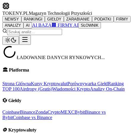
TOKENY.PL
Magazyn Technologii Przyszłości
NEWSY
RANKINGI
GIEŁDY
ZARABIANIE
PODATKI
FIRMY
AI BAZA
🏢 FIRMY AI
ANALIZY
AI
SŁOWNIK
ŁADOWANIE DANYCH RYNKOWYCH...
🏛️
Platforma
Strona Główna
Kursy Kryptowalut
Porównywarka Giełd
Ranking
TOP 100
Airdropy (Gratis)
Wiadomości Krypto
Analizy On-Chain
💱
Giełdy
Coinbase
Binance
ZondaCrypto
MEXC
Bybit
Binance vs
Bybit
Coinbase vs Binance
🪙
Kryptowaluty