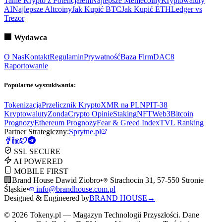
Tanie Krypto z Potencjałem
Najlepsze Memecoiny
Kryptowaluty
AI
Najlepsze Altcoiny
Jak Kupić BTC
Jak Kupić ETH
Ledger vs
Trezor
🏢
Wydawca
O Nas
Kontakt
Regulamin
Prywatność
Baza Firm
DAC8
Raportowanie
Popularne wyszukiwania:
Tokenizacja
Przelicznik Krypto
XMR na PLN
PIT-38
Kryptowaluty
ZondaCrypto Opinie
Staking
NFT
Web3
Bitcoin
Prognozy
Ethereum Prognozy
Fear & Greed Index
TVL Ranking
Partner Strategiczny:
Sprytne.pl
SSL SECURE
AI POWERED
MOBILE FIRST
🏢
Brand House Dawid Ziobro
•
Strachocin 31, 57-550 Stronie
Śląskie
•
info@brandhouse.com.pl
Designed & Engineered by
BRAND HOUSE
→
©
2026
Tokeny.pl — Magazyn Technologii Przyszłości. Dane