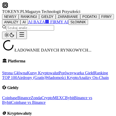
TOKENY.PL
Magazyn Technologii Przyszłości
NEWSY
RANKINGI
GIEŁDY
ZARABIANIE
PODATKI
FIRMY
AI BAZA
🏢 FIRMY AI
ANALIZY
AI
SŁOWNIK
ŁADOWANIE DANYCH RYNKOWYCH...
🏛️
Platforma
Strona Główna
Kursy Kryptowalut
Porównywarka Giełd
Ranking
TOP 100
Airdropy (Gratis)
Wiadomości Krypto
Analizy On-Chain
💱
Giełdy
Coinbase
Binance
ZondaCrypto
MEXC
Bybit
Binance vs
Bybit
Coinbase vs Binance
🪙
Kryptowaluty