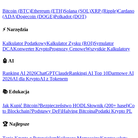
Bitcoin (BTC)
Ethereum (ETH)
Solana (SOL)
XRP (Ripple)
Cardano
(ADA)
Dogecoin (DOGE)
Polkadot (DOT)
⚡
Narzędzia
Kalkulator Podatkowy
Kalkulator Zysku (ROI)
Symulator
DCA
Konwerter Krypto
Prognozy Cenowe
Wszystkie Kalkulatory
🤖
AI
Ranking AI 2026
ChatGPT
Claude
Rankingi AI Top 10
Darmowe AI
2026
AI dla Krypto
AI z Tokenem
📚
Edukacja
Jak Kupić Bitcoin?
Bezpieczeństwo HODL
Słownik (200+ haseł)
Co
to Blockchain?
Podstawy DeFi
Halving Bitcoina
Podatki Krypto PL
🏆
Najlepsze