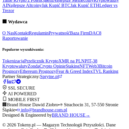
Tanie Krypto z Potencjałem
Najlepsze Memecoiny
Kryptowaluty
AI
Najlepsze Altcoiny
Jak Kupić BTC
Jak Kupić ETH
Ledger vs
Trezor
🏢
Wydawca
O Nas
Kontakt
Regulamin
Prywatność
Baza Firm
DAC8
Raportowanie
Popularne wyszukiwania:
Tokenizacja
Przelicznik Krypto
XMR na PLN
PIT-38
Kryptowaluty
ZondaCrypto Opinie
Staking
NFT
Web3
Bitcoin
Prognozy
Ethereum Prognozy
Fear & Greed Index
TVL Ranking
Partner Strategiczny:
Sprytne.pl
SSL SECURE
AI POWERED
MOBILE FIRST
🏢
Brand House Dawid Ziobro
•
Strachocin 31, 57-550 Stronie
Śląskie
•
info@brandhouse.com.pl
Designed & Engineered by
BRAND HOUSE
→
©
2026
Tokeny.pl — Magazyn Technologii Przyszłości. Dane