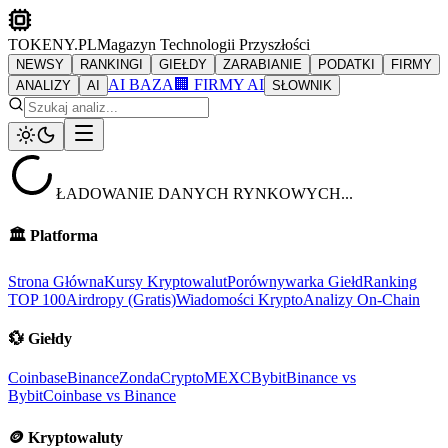
TOKENY.PL
Magazyn Technologii Przyszłości
NEWSY
RANKINGI
GIEŁDY
ZARABIANIE
PODATKI
FIRMY
AI BAZA
🏢 FIRMY AI
ANALIZY
AI
SŁOWNIK
ŁADOWANIE DANYCH RYNKOWYCH...
🏛️
Platforma
Strona Główna
Kursy Kryptowalut
Porównywarka Giełd
Ranking
TOP 100
Airdropy (Gratis)
Wiadomości Krypto
Analizy On-Chain
💱
Giełdy
Coinbase
Binance
ZondaCrypto
MEXC
Bybit
Binance vs
Bybit
Coinbase vs Binance
🪙
Kryptowaluty