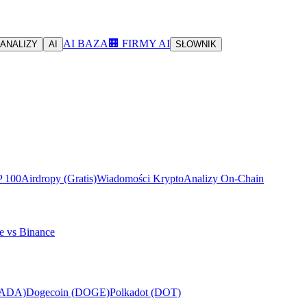
AI BAZA
🏢 FIRMY AI
ANALIZY
AI
SŁOWNIK
P 100
Airdropy (Gratis)
Wiadomości Krypto
Analizy On-Chain
e vs Binance
(ADA)
Dogecoin (DOGE)
Polkadot (DOT)