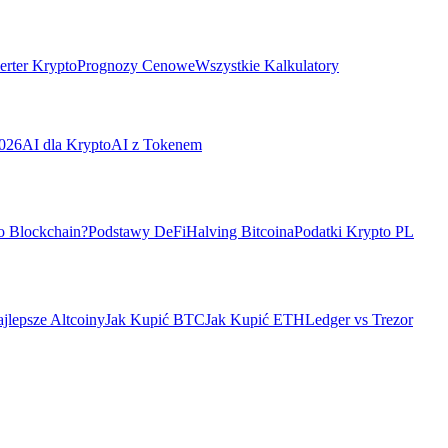
rter Krypto
Prognozy Cenowe
Wszystkie Kalkulatory
026
AI dla Krypto
AI z Tokenem
o Blockchain?
Podstawy DeFi
Halving Bitcoina
Podatki Krypto PL
jlepsze Altcoiny
Jak Kupić BTC
Jak Kupić ETH
Ledger vs Trezor