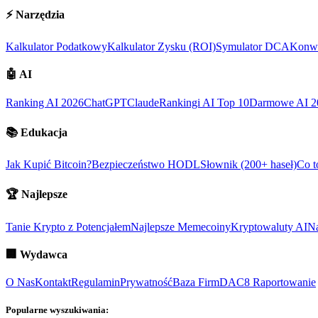
⚡
Narzędzia
Kalkulator Podatkowy
Kalkulator Zysku (ROI)
Symulator DCA
Konwe
🤖
AI
Ranking AI 2026
ChatGPT
Claude
Rankingi AI Top 10
Darmowe AI 2
📚
Edukacja
Jak Kupić Bitcoin?
Bezpieczeństwo HODL
Słownik (200+ haseł)
Co t
🏆
Najlepsze
Tanie Krypto z Potencjałem
Najlepsze Memecoiny
Kryptowaluty AI
Na
🏢
Wydawca
O Nas
Kontakt
Regulamin
Prywatność
Baza Firm
DAC8 Raportowanie
Popularne wyszukiwania: