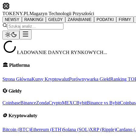
TOKENY.PL
Magazyn Technologii Przyszłości
NEWSY
RANKINGI
GIEŁDY
ZARABIANIE
PODATKI
FIRMY
ŁADOWANIE DANYCH RYNKOWYCH...
🏛️
Platforma
Strona Główna
Kursy Kryptowalut
Porównywarka Giełd
Ranking TO
💱
Giełdy
Coinbase
Binance
ZondaCrypto
MEXC
Bybit
Binance vs Bybit
Coinbas
🪙
Kryptowaluty
Bitcoin (BTC)
Ethereum (ETH)
Solana (SOL)
XRP (Ripple)
Cardano 