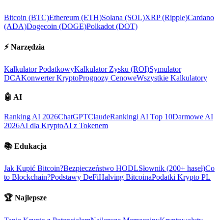
Bitcoin (BTC)
Ethereum (ETH)
Solana (SOL)
XRP (Ripple)
Cardano
(ADA)
Dogecoin (DOGE)
Polkadot (DOT)
⚡
Narzędzia
Kalkulator Podatkowy
Kalkulator Zysku (ROI)
Symulator
DCA
Konwerter Krypto
Prognozy Cenowe
Wszystkie Kalkulatory
🤖
AI
Ranking AI 2026
ChatGPT
Claude
Rankingi AI Top 10
Darmowe AI
2026
AI dla Krypto
AI z Tokenem
📚
Edukacja
Jak Kupić Bitcoin?
Bezpieczeństwo HODL
Słownik (200+ haseł)
Co
to Blockchain?
Podstawy DeFi
Halving Bitcoina
Podatki Krypto PL
🏆
Najlepsze