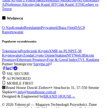
Tanie Krypto z Potencjałem
Najlepsze Memecoiny
Kryptowaluty
AI
Najlepsze Altcoiny
Jak Kupić BTC
Jak Kupić ETH
Ledger vs
Trezor
🏢
Wydawca
O Nas
Kontakt
Regulamin
Prywatność
Baza Firm
DAC8
Raportowanie
Popularne wyszukiwania:
Tokenizacja
Przelicznik Krypto
XMR na PLN
PIT-38
Kryptowaluty
ZondaCrypto Opinie
Staking
NFT
Web3
Bitcoin
Prognozy
Ethereum Prognozy
Fear & Greed Index
TVL Ranking
Partner Strategiczny:
Sprytne.pl
SSL SECURE
AI POWERED
MOBILE FIRST
🏢
Brand House Dawid Ziobro
•
Strachocin 31, 57-550 Stronie
Śląskie
•
info@brandhouse.com.pl
Designed & Engineered by
BRAND HOUSE
→
©
2026
Tokeny.pl — Magazyn Technologii Przyszłości. Dane