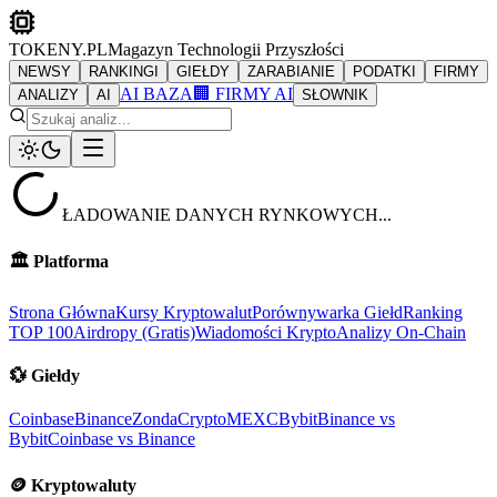
TOKENY.PL
Magazyn Technologii Przyszłości
NEWSY
RANKINGI
GIEŁDY
ZARABIANIE
PODATKI
FIRMY
AI BAZA
🏢 FIRMY AI
ANALIZY
AI
SŁOWNIK
ŁADOWANIE DANYCH RYNKOWYCH...
🏛️
Platforma
Strona Główna
Kursy Kryptowalut
Porównywarka Giełd
Ranking
TOP 100
Airdropy (Gratis)
Wiadomości Krypto
Analizy On-Chain
💱
Giełdy
Coinbase
Binance
ZondaCrypto
MEXC
Bybit
Binance vs
Bybit
Coinbase vs Binance
🪙
Kryptowaluty