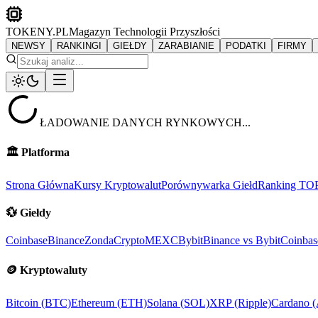
TOKENY.PL
Magazyn Technologii Przyszłości
NEWSY
RANKINGI
GIEŁDY
ZARABIANIE
PODATKI
FIRMY
ŁADOWANIE DANYCH RYNKOWYCH...
🏛️
Platforma
Strona Główna
Kursy Kryptowalut
Porównywarka Giełd
Ranking TO
💱
Giełdy
Coinbase
Binance
ZondaCrypto
MEXC
Bybit
Binance vs Bybit
Coinbas
🪙
Kryptowaluty
Bitcoin (BTC)
Ethereum (ETH)
Solana (SOL)
XRP (Ripple)
Cardano 