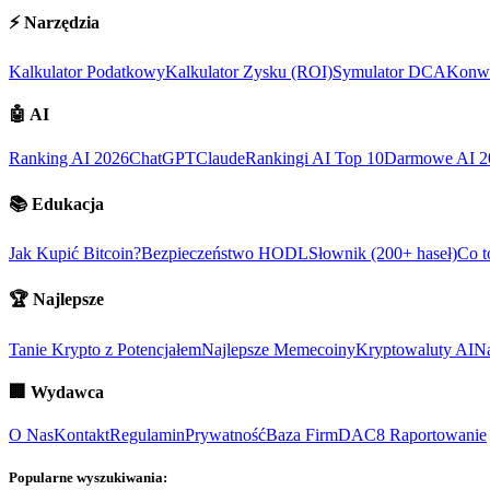
⚡
Narzędzia
Kalkulator Podatkowy
Kalkulator Zysku (ROI)
Symulator DCA
Konwe
🤖
AI
Ranking AI 2026
ChatGPT
Claude
Rankingi AI Top 10
Darmowe AI 2
📚
Edukacja
Jak Kupić Bitcoin?
Bezpieczeństwo HODL
Słownik (200+ haseł)
Co t
🏆
Najlepsze
Tanie Krypto z Potencjałem
Najlepsze Memecoiny
Kryptowaluty AI
Na
🏢
Wydawca
O Nas
Kontakt
Regulamin
Prywatność
Baza Firm
DAC8 Raportowanie
Popularne wyszukiwania: