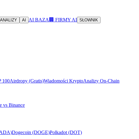
AI BAZA
🏢 FIRMY AI
ANALIZY
AI
SŁOWNIK
P 100
Airdropy (Gratis)
Wiadomości Krypto
Analizy On-Chain
e vs Binance
(ADA)
Dogecoin (DOGE)
Polkadot (DOT)