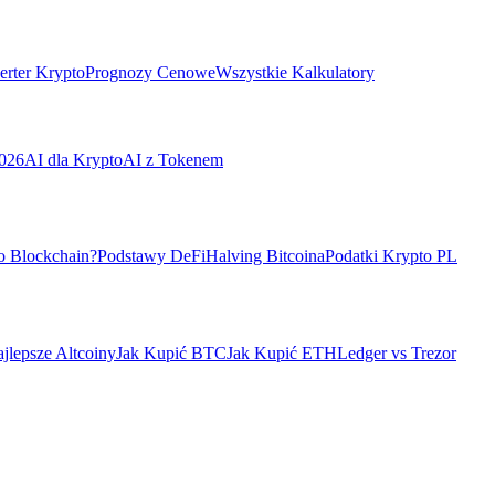
rter Krypto
Prognozy Cenowe
Wszystkie Kalkulatory
026
AI dla Krypto
AI z Tokenem
o Blockchain?
Podstawy DeFi
Halving Bitcoina
Podatki Krypto PL
jlepsze Altcoiny
Jak Kupić BTC
Jak Kupić ETH
Ledger vs Trezor