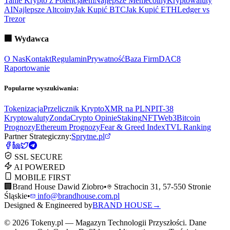
Tanie Krypto z Potencjałem
Najlepsze Memecoiny
Kryptowaluty
AI
Najlepsze Altcoiny
Jak Kupić BTC
Jak Kupić ETH
Ledger vs
Trezor
🏢
Wydawca
O Nas
Kontakt
Regulamin
Prywatność
Baza Firm
DAC8
Raportowanie
Popularne wyszukiwania:
Tokenizacja
Przelicznik Krypto
XMR na PLN
PIT-38
Kryptowaluty
ZondaCrypto Opinie
Staking
NFT
Web3
Bitcoin
Prognozy
Ethereum Prognozy
Fear & Greed Index
TVL Ranking
Partner Strategiczny:
Sprytne.pl
SSL SECURE
AI POWERED
MOBILE FIRST
🏢
Brand House Dawid Ziobro
•
Strachocin 31, 57-550 Stronie
Śląskie
•
info@brandhouse.com.pl
Designed & Engineered by
BRAND HOUSE
→
©
2026
Tokeny.pl — Magazyn Technologii Przyszłości. Dane