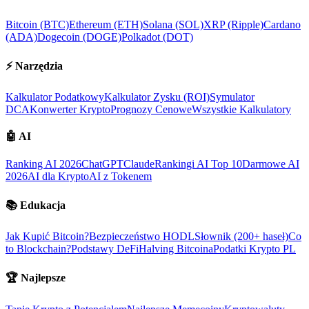
Bitcoin (BTC)
Ethereum (ETH)
Solana (SOL)
XRP (Ripple)
Cardano
(ADA)
Dogecoin (DOGE)
Polkadot (DOT)
⚡
Narzędzia
Kalkulator Podatkowy
Kalkulator Zysku (ROI)
Symulator
DCA
Konwerter Krypto
Prognozy Cenowe
Wszystkie Kalkulatory
🤖
AI
Ranking AI 2026
ChatGPT
Claude
Rankingi AI Top 10
Darmowe AI
2026
AI dla Krypto
AI z Tokenem
📚
Edukacja
Jak Kupić Bitcoin?
Bezpieczeństwo HODL
Słownik (200+ haseł)
Co
to Blockchain?
Podstawy DeFi
Halving Bitcoina
Podatki Krypto PL
🏆
Najlepsze