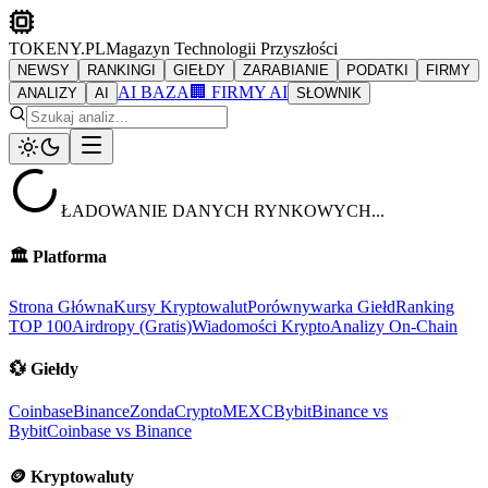
TOKENY.PL
Magazyn Technologii Przyszłości
NEWSY
RANKINGI
GIEŁDY
ZARABIANIE
PODATKI
FIRMY
AI BAZA
🏢 FIRMY AI
ANALIZY
AI
SŁOWNIK
ŁADOWANIE DANYCH RYNKOWYCH...
🏛️
Platforma
Strona Główna
Kursy Kryptowalut
Porównywarka Giełd
Ranking
TOP 100
Airdropy (Gratis)
Wiadomości Krypto
Analizy On-Chain
💱
Giełdy
Coinbase
Binance
ZondaCrypto
MEXC
Bybit
Binance vs
Bybit
Coinbase vs Binance
🪙
Kryptowaluty