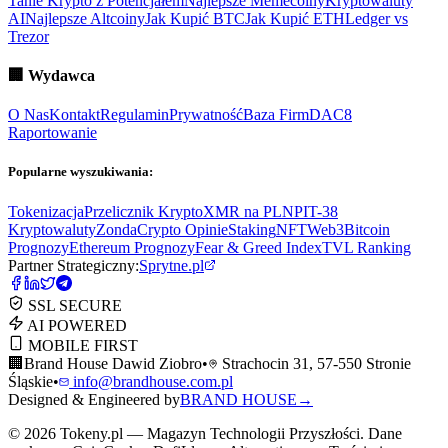
Tanie Krypto z Potencjałem
Najlepsze Memecoiny
Kryptowaluty
AI
Najlepsze Altcoiny
Jak Kupić BTC
Jak Kupić ETH
Ledger vs
Trezor
🏢
Wydawca
O Nas
Kontakt
Regulamin
Prywatność
Baza Firm
DAC8
Raportowanie
Popularne wyszukiwania:
Tokenizacja
Przelicznik Krypto
XMR na PLN
PIT-38
Kryptowaluty
ZondaCrypto Opinie
Staking
NFT
Web3
Bitcoin
Prognozy
Ethereum Prognozy
Fear & Greed Index
TVL Ranking
Partner Strategiczny:
Sprytne.pl
SSL SECURE
AI POWERED
MOBILE FIRST
🏢
Brand House Dawid Ziobro
•
Strachocin 31, 57-550 Stronie
Śląskie
•
info@brandhouse.com.pl
Designed & Engineered by
BRAND HOUSE
→
©
2026
Tokeny.pl — Magazyn Technologii Przyszłości. Dane