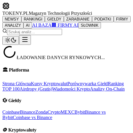
TOKENY.PL
Magazyn Technologii Przyszłości
NEWSY
RANKINGI
GIEŁDY
ZARABIANIE
PODATKI
FIRMY
AI BAZA
🏢 FIRMY AI
ANALIZY
AI
SŁOWNIK
ŁADOWANIE DANYCH RYNKOWYCH...
🏛️
Platforma
Strona Główna
Kursy Kryptowalut
Porównywarka Giełd
Ranking
TOP 100
Airdropy (Gratis)
Wiadomości Krypto
Analizy On-Chain
💱
Giełdy
Coinbase
Binance
ZondaCrypto
MEXC
Bybit
Binance vs
Bybit
Coinbase vs Binance
🪙
Kryptowaluty