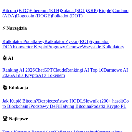
Bitcoin (BTC)
Ethereum (ETH)
Solana (SOL)
XRP (Ripple)
Cardano
(ADA)
Dogecoin (DOGE)
Polkadot (DOT)
⚡
Narzędzia
Kalkulator Podatkowy
Kalkulator Zysku (ROI)
Symulator
DCA
Konwerter Krypto
Prognozy Cenowe
Wszystkie Kalkulatory
🤖
AI
Ranking AI 2026
ChatGPT
Claude
Rankingi AI Top 10
Darmowe AI
2026
AI dla Krypto
AI z Tokenem
📚
Edukacja
Jak Kupić Bitcoin?
Bezpieczeństwo HODL
Słownik (200+ haseł)
Co
to Blockchain?
Podstawy DeFi
Halving Bitcoina
Podatki Krypto PL
🏆
Najlepsze