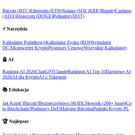
Bitcoin (BTC)
Ethereum (ETH)
Solana (SOL)
XRP (Ripple)
Cardano
(ADA)
Dogecoin (DOGE)
Polkadot (DOT)
⚡
Narzędzia
Kalkulator Podatkowy
Kalkulator Zysku (ROI)
Symulator
DCA
Konwerter Krypto
Prognozy Cenowe
Wszystkie Kalkulatory
🤖
AI
Ranking AI 2026
ChatGPT
Claude
Rankingi AI Top 10
Darmowe AI
2026
AI dla Krypto
AI z Tokenem
📚
Edukacja
Jak Kupić Bitcoin?
Bezpieczeństwo HODL
Słownik (200+ haseł)
Co
to Blockchain?
Podstawy DeFi
Halving Bitcoina
Podatki Krypto PL
🏆
Najlepsze