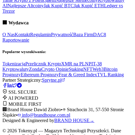
Tanie Krypto z Potencjałem
Najlepsze Memecoiny
Kryptowaluty
AI
Najlepsze Altcoiny
Jak Kupić BTC
Jak Kupić ETH
Ledger vs
Trezor
🏢
Wydawca
O Nas
Kontakt
Regulamin
Prywatność
Baza Firm
DAC8
Raportowanie
Popularne wyszukiwania:
Tokenizacja
Przelicznik Krypto
XMR na PLN
PIT-38
Kryptowaluty
ZondaCrypto Opinie
Staking
NFT
Web3
Bitcoin
Prognozy
Ethereum Prognozy
Fear & Greed Index
TVL Ranking
Partner Strategiczny:
Sprytne.pl
SSL SECURE
AI POWERED
MOBILE FIRST
🏢
Brand House Dawid Ziobro
•
Strachocin 31, 57-550 Stronie
Śląskie
•
info@brandhouse.com.pl
Designed & Engineered by
BRAND HOUSE
→
©
2026
Tokeny.pl — Magazyn Technologii Przyszłości. Dane