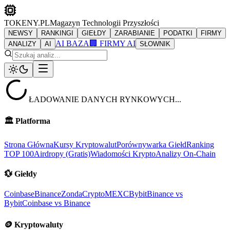
TOKENY.PL
Magazyn Technologii Przyszłości
NEWSY
RANKINGI
GIEŁDY
ZARABIANIE
PODATKI
FIRMY
AI BAZA
🏢 FIRMY AI
ANALIZY
AI
SŁOWNIK
ŁADOWANIE DANYCH RYNKOWYCH...
🏛️
Platforma
Strona Główna
Kursy Kryptowalut
Porównywarka Giełd
Ranking
TOP 100
Airdropy (Gratis)
Wiadomości Krypto
Analizy On-Chain
💱
Giełdy
Coinbase
Binance
ZondaCrypto
MEXC
Bybit
Binance vs
Bybit
Coinbase vs Binance
🪙
Kryptowaluty