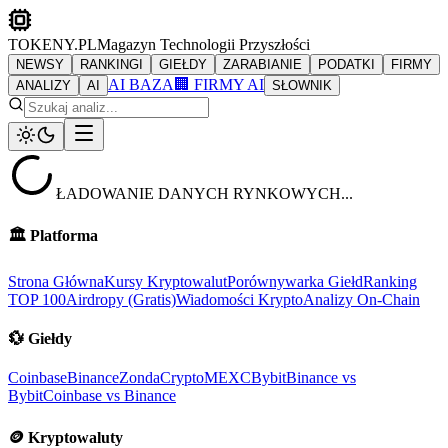
TOKENY.PL
Magazyn Technologii Przyszłości
NEWSY
RANKINGI
GIEŁDY
ZARABIANIE
PODATKI
FIRMY
AI BAZA
🏢 FIRMY AI
ANALIZY
AI
SŁOWNIK
ŁADOWANIE DANYCH RYNKOWYCH...
🏛️
Platforma
Strona Główna
Kursy Kryptowalut
Porównywarka Giełd
Ranking
TOP 100
Airdropy (Gratis)
Wiadomości Krypto
Analizy On-Chain
💱
Giełdy
Coinbase
Binance
ZondaCrypto
MEXC
Bybit
Binance vs
Bybit
Coinbase vs Binance
🪙
Kryptowaluty