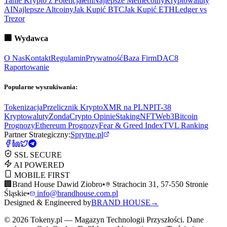
Tanie Krypto z Potencjałem
Najlepsze Memecoiny
Kryptowaluty
AI
Najlepsze Altcoiny
Jak Kupić BTC
Jak Kupić ETH
Ledger vs
Trezor
🏢
Wydawca
O Nas
Kontakt
Regulamin
Prywatność
Baza Firm
DAC8
Raportowanie
Popularne wyszukiwania:
Tokenizacja
Przelicznik Krypto
XMR na PLN
PIT-38
Kryptowaluty
ZondaCrypto Opinie
Staking
NFT
Web3
Bitcoin
Prognozy
Ethereum Prognozy
Fear & Greed Index
TVL Ranking
Partner Strategiczny:
Sprytne.pl
SSL SECURE
AI POWERED
MOBILE FIRST
🏢
Brand House Dawid Ziobro
•
Strachocin 31, 57-550 Stronie
Śląskie
•
info@brandhouse.com.pl
Designed & Engineered by
BRAND HOUSE
→
©
2026
Tokeny.pl — Magazyn Technologii Przyszłości. Dane