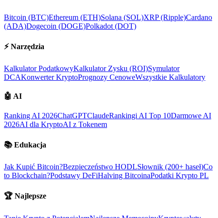
Bitcoin (BTC)
Ethereum (ETH)
Solana (SOL)
XRP (Ripple)
Cardano
(ADA)
Dogecoin (DOGE)
Polkadot (DOT)
⚡
Narzędzia
Kalkulator Podatkowy
Kalkulator Zysku (ROI)
Symulator
DCA
Konwerter Krypto
Prognozy Cenowe
Wszystkie Kalkulatory
🤖
AI
Ranking AI 2026
ChatGPT
Claude
Rankingi AI Top 10
Darmowe AI
2026
AI dla Krypto
AI z Tokenem
📚
Edukacja
Jak Kupić Bitcoin?
Bezpieczeństwo HODL
Słownik (200+ haseł)
Co
to Blockchain?
Podstawy DeFi
Halving Bitcoina
Podatki Krypto PL
🏆
Najlepsze