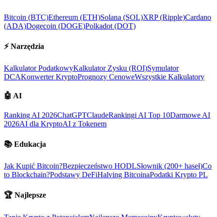
Bitcoin (BTC)
Ethereum (ETH)
Solana (SOL)
XRP (Ripple)
Cardano
(ADA)
Dogecoin (DOGE)
Polkadot (DOT)
⚡
Narzędzia
Kalkulator Podatkowy
Kalkulator Zysku (ROI)
Symulator
DCA
Konwerter Krypto
Prognozy Cenowe
Wszystkie Kalkulatory
🤖
AI
Ranking AI 2026
ChatGPT
Claude
Rankingi AI Top 10
Darmowe AI
2026
AI dla Krypto
AI z Tokenem
📚
Edukacja
Jak Kupić Bitcoin?
Bezpieczeństwo HODL
Słownik (200+ haseł)
Co
to Blockchain?
Podstawy DeFi
Halving Bitcoina
Podatki Krypto PL
🏆
Najlepsze