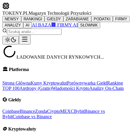
TOKENY.PL
Magazyn Technologii Przyszłości
NEWSY
RANKINGI
GIEŁDY
ZARABIANIE
PODATKI
FIRMY
AI BAZA
🏢 FIRMY AI
ANALIZY
AI
SŁOWNIK
ŁADOWANIE DANYCH RYNKOWYCH...
🏛️
Platforma
Strona Główna
Kursy Kryptowalut
Porównywarka Giełd
Ranking
TOP 100
Airdropy (Gratis)
Wiadomości Krypto
Analizy On-Chain
💱
Giełdy
Coinbase
Binance
ZondaCrypto
MEXC
Bybit
Binance vs
Bybit
Coinbase vs Binance
🪙
Kryptowaluty