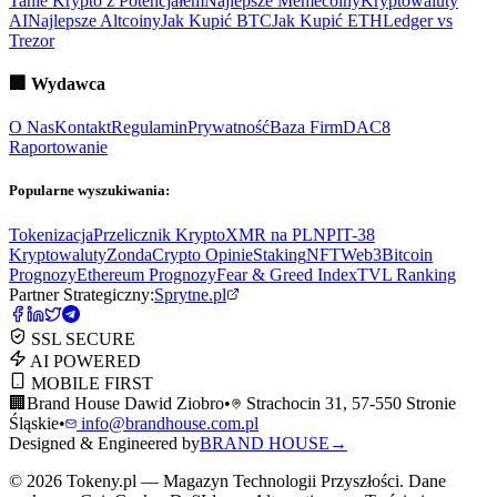
Tanie Krypto z Potencjałem
Najlepsze Memecoiny
Kryptowaluty
AI
Najlepsze Altcoiny
Jak Kupić BTC
Jak Kupić ETH
Ledger vs
Trezor
🏢
Wydawca
O Nas
Kontakt
Regulamin
Prywatność
Baza Firm
DAC8
Raportowanie
Popularne wyszukiwania:
Tokenizacja
Przelicznik Krypto
XMR na PLN
PIT-38
Kryptowaluty
ZondaCrypto Opinie
Staking
NFT
Web3
Bitcoin
Prognozy
Ethereum Prognozy
Fear & Greed Index
TVL Ranking
Partner Strategiczny:
Sprytne.pl
SSL SECURE
AI POWERED
MOBILE FIRST
🏢
Brand House Dawid Ziobro
•
Strachocin 31, 57-550 Stronie
Śląskie
•
info@brandhouse.com.pl
Designed & Engineered by
BRAND HOUSE
→
©
2026
Tokeny.pl — Magazyn Technologii Przyszłości. Dane