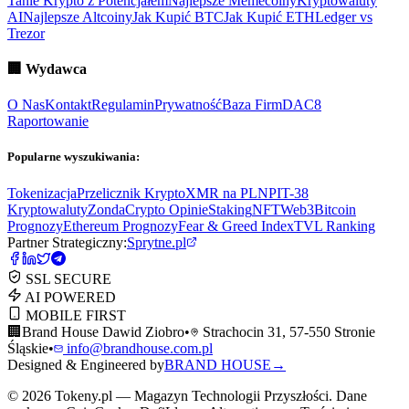
Tanie Krypto z Potencjałem
Najlepsze Memecoiny
Kryptowaluty
AI
Najlepsze Altcoiny
Jak Kupić BTC
Jak Kupić ETH
Ledger vs
Trezor
🏢
Wydawca
O Nas
Kontakt
Regulamin
Prywatność
Baza Firm
DAC8
Raportowanie
Popularne wyszukiwania:
Tokenizacja
Przelicznik Krypto
XMR na PLN
PIT-38
Kryptowaluty
ZondaCrypto Opinie
Staking
NFT
Web3
Bitcoin
Prognozy
Ethereum Prognozy
Fear & Greed Index
TVL Ranking
Partner Strategiczny:
Sprytne.pl
SSL SECURE
AI POWERED
MOBILE FIRST
🏢
Brand House Dawid Ziobro
•
Strachocin 31, 57-550 Stronie
Śląskie
•
info@brandhouse.com.pl
Designed & Engineered by
BRAND HOUSE
→
©
2026
Tokeny.pl — Magazyn Technologii Przyszłości. Dane