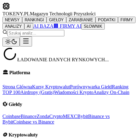
TOKENY.PL
Magazyn Technologii Przyszłości
NEWSY
RANKINGI
GIEŁDY
ZARABIANIE
PODATKI
FIRMY
AI BAZA
🏢 FIRMY AI
ANALIZY
AI
SŁOWNIK
ŁADOWANIE DANYCH RYNKOWYCH...
🏛️
Platforma
Strona Główna
Kursy Kryptowalut
Porównywarka Giełd
Ranking
TOP 100
Airdropy (Gratis)
Wiadomości Krypto
Analizy On-Chain
💱
Giełdy
Coinbase
Binance
ZondaCrypto
MEXC
Bybit
Binance vs
Bybit
Coinbase vs Binance
🪙
Kryptowaluty