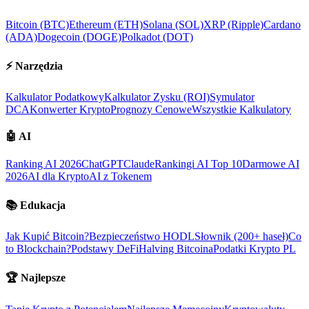
Bitcoin (BTC)
Ethereum (ETH)
Solana (SOL)
XRP (Ripple)
Cardano
(ADA)
Dogecoin (DOGE)
Polkadot (DOT)
⚡
Narzędzia
Kalkulator Podatkowy
Kalkulator Zysku (ROI)
Symulator
DCA
Konwerter Krypto
Prognozy Cenowe
Wszystkie Kalkulatory
🤖
AI
Ranking AI 2026
ChatGPT
Claude
Rankingi AI Top 10
Darmowe AI
2026
AI dla Krypto
AI z Tokenem
📚
Edukacja
Jak Kupić Bitcoin?
Bezpieczeństwo HODL
Słownik (200+ haseł)
Co
to Blockchain?
Podstawy DeFi
Halving Bitcoina
Podatki Krypto PL
🏆
Najlepsze