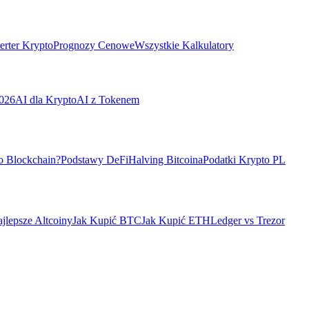
rter Krypto
Prognozy Cenowe
Wszystkie Kalkulatory
026
AI dla Krypto
AI z Tokenem
o Blockchain?
Podstawy DeFi
Halving Bitcoina
Podatki Krypto PL
jlepsze Altcoiny
Jak Kupić BTC
Jak Kupić ETH
Ledger vs Trezor