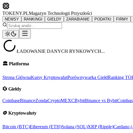
TOKENY.PL
Magazyn Technologii Przyszłości
NEWSY
RANKINGI
GIEŁDY
ZARABIANIE
PODATKI
FIRMY
ŁADOWANIE DANYCH RYNKOWYCH...
🏛️
Platforma
Strona Główna
Kursy Kryptowalut
Porównywarka Giełd
Ranking TO
💱
Giełdy
Coinbase
Binance
ZondaCrypto
MEXC
Bybit
Binance vs Bybit
Coinbas
🪙
Kryptowaluty
Bitcoin (BTC)
Ethereum (ETH)
Solana (SOL)
XRP (Ripple)
Cardano 