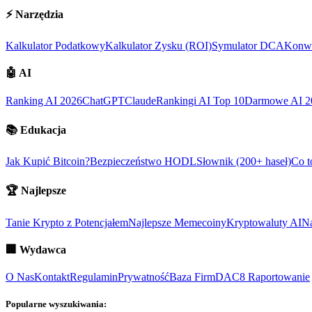
⚡
Narzędzia
Kalkulator Podatkowy
Kalkulator Zysku (ROI)
Symulator DCA
Konwe
🤖
AI
Ranking AI 2026
ChatGPT
Claude
Rankingi AI Top 10
Darmowe AI 2
📚
Edukacja
Jak Kupić Bitcoin?
Bezpieczeństwo HODL
Słownik (200+ haseł)
Co t
🏆
Najlepsze
Tanie Krypto z Potencjałem
Najlepsze Memecoiny
Kryptowaluty AI
Na
🏢
Wydawca
O Nas
Kontakt
Regulamin
Prywatność
Baza Firm
DAC8 Raportowanie
Popularne wyszukiwania: