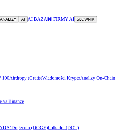
AI BAZA
🏢 FIRMY AI
ANALIZY
AI
SŁOWNIK
P 100
Airdropy (Gratis)
Wiadomości Krypto
Analizy On-Chain
e vs Binance
(ADA)
Dogecoin (DOGE)
Polkadot (DOT)