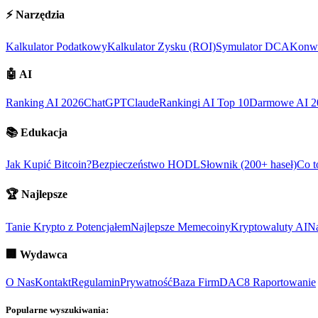
⚡
Narzędzia
Kalkulator Podatkowy
Kalkulator Zysku (ROI)
Symulator DCA
Konwe
🤖
AI
Ranking AI 2026
ChatGPT
Claude
Rankingi AI Top 10
Darmowe AI 2
📚
Edukacja
Jak Kupić Bitcoin?
Bezpieczeństwo HODL
Słownik (200+ haseł)
Co t
🏆
Najlepsze
Tanie Krypto z Potencjałem
Najlepsze Memecoiny
Kryptowaluty AI
Na
🏢
Wydawca
O Nas
Kontakt
Regulamin
Prywatność
Baza Firm
DAC8 Raportowanie
Popularne wyszukiwania: