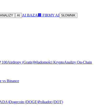
AI BAZA
🏢 FIRMY AI
ANALIZY
AI
SŁOWNIK
P 100
Airdropy (Gratis)
Wiadomości Krypto
Analizy On-Chain
e vs Binance
(ADA)
Dogecoin (DOGE)
Polkadot (DOT)