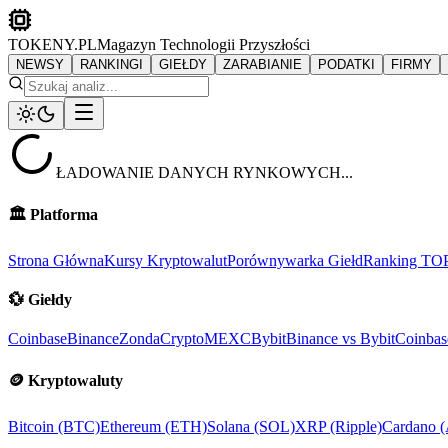
TOKENY.PL
Magazyn Technologii Przyszłości
NEWSY
RANKINGI
GIEŁDY
ZARABIANIE
PODATKI
FIRMY
ŁADOWANIE DANYCH RYNKOWYCH...
🏛️
Platforma
Strona Główna
Kursy Kryptowalut
Porównywarka Giełd
Ranking TO
💱
Giełdy
Coinbase
Binance
ZondaCrypto
MEXC
Bybit
Binance vs Bybit
Coinbas
🪙
Kryptowaluty
Bitcoin (BTC)
Ethereum (ETH)
Solana (SOL)
XRP (Ripple)
Cardano 