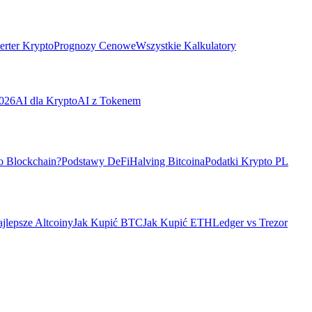
rter Krypto
Prognozy Cenowe
Wszystkie Kalkulatory
026
AI dla Krypto
AI z Tokenem
o Blockchain?
Podstawy DeFi
Halving Bitcoina
Podatki Krypto PL
jlepsze Altcoiny
Jak Kupić BTC
Jak Kupić ETH
Ledger vs Trezor