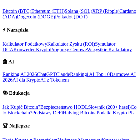
Bitcoin (BTC)
Ethereum (ETH)
Solana (SOL)
XRP (Ripple)
Cardano
(ADA)
Dogecoin (DOGE)
Polkadot (DOT)
⚡
Narzędzia
Kalkulator Podatkowy
Kalkulator Zysku (ROI)
Symulator
DCA
Konwerter Krypto
Prognozy Cenowe
Wszystkie Kalkulatory
🤖
AI
Ranking AI 2026
ChatGPT
Claude
Rankingi AI Top 10
Darmowe AI
2026
AI dla Krypto
AI z Tokenem
📚
Edukacja
Jak Kupić Bitcoin?
Bezpieczeństwo HODL
Słownik (200+ haseł)
Co
to Blockchain?
Podstawy DeFi
Halving Bitcoina
Podatki Krypto PL
🏆
Najlepsze