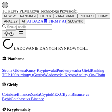
TOKENY.PL
Magazyn Technologii Przyszłości
NEWSY
RANKINGI
GIEŁDY
ZARABIANIE
PODATKI
FIRMY
AI BAZA
🏢 FIRMY AI
ANALIZY
AI
SŁOWNIK
ŁADOWANIE DANYCH RYNKOWYCH...
🏛️
Platforma
Strona Główna
Kursy Kryptowalut
Porównywarka Giełd
Ranking
TOP 100
Airdropy (Gratis)
Wiadomości Krypto
Analizy On-Chain
💱
Giełdy
Coinbase
Binance
ZondaCrypto
MEXC
Bybit
Binance vs
Bybit
Coinbase vs Binance
🪙
Kryptowaluty