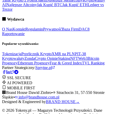
Tanie Krypto z Potencjałem
Najlepsze Memecoiny
Kryptowaluty
AI
Najlepsze Altcoiny
Jak Kupić BTC
Jak Kupić ETH
Ledger vs
Trezor
🏢
Wydawca
O Nas
Kontakt
Regulamin
Prywatność
Baza Firm
DAC8
Raportowanie
Popularne wyszukiwania:
Tokenizacja
Przelicznik Krypto
XMR na PLN
PIT-38
Kryptowaluty
ZondaCrypto Opinie
Staking
NFT
Web3
Bitcoin
Prognozy
Ethereum Prognozy
Fear & Greed Index
TVL Ranking
Partner Strategiczny:
Sprytne.pl
SSL SECURE
AI POWERED
MOBILE FIRST
🏢
Brand House Dawid Ziobro
•
Strachocin 31, 57-550 Stronie
Śląskie
•
info@brandhouse.com.pl
Designed & Engineered by
BRAND HOUSE
→
©
2026
Tokeny.pl — Magazyn Technologii Przyszłości. Dane