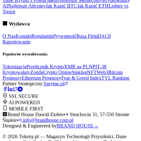
Tanie Krypto z Potencjałem
Najlepsze Memecoiny
Kryptowaluty
AI
Najlepsze Altcoiny
Jak Kupić BTC
Jak Kupić ETH
Ledger vs
Trezor
🏢
Wydawca
O Nas
Kontakt
Regulamin
Prywatność
Baza Firm
DAC8
Raportowanie
Popularne wyszukiwania:
Tokenizacja
Przelicznik Krypto
XMR na PLN
PIT-38
Kryptowaluty
ZondaCrypto Opinie
Staking
NFT
Web3
Bitcoin
Prognozy
Ethereum Prognozy
Fear & Greed Index
TVL Ranking
Partner Strategiczny:
Sprytne.pl
SSL SECURE
AI POWERED
MOBILE FIRST
🏢
Brand House Dawid Ziobro
•
Strachocin 31, 57-550 Stronie
Śląskie
•
info@brandhouse.com.pl
Designed & Engineered by
BRAND HOUSE
→
©
2026
Tokeny.pl — Magazyn Technologii Przyszłości. Dane