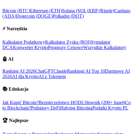
Bitcoin (BTC)
Ethereum (ETH)
Solana (SOL)
XRP (Ripple)
Cardano
(ADA)
Dogecoin (DOGE)
Polkadot (DOT)
⚡
Narzędzia
Kalkulator Podatkowy
Kalkulator Zysku (ROI)
Symulator
DCA
Konwerter Krypto
Prognozy Cenowe
Wszystkie Kalkulatory
🤖
AI
Ranking AI 2026
ChatGPT
Claude
Rankingi AI Top 10
Darmowe AI
2026
AI dla Krypto
AI z Tokenem
📚
Edukacja
Jak Kupić Bitcoin?
Bezpieczeństwo HODL
Słownik (200+ haseł)
Co
to Blockchain?
Podstawy DeFi
Halving Bitcoina
Podatki Krypto PL
🏆
Najlepsze