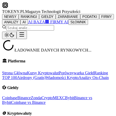
TOKENY.PL
Magazyn Technologii Przyszłości
NEWSY
RANKINGI
GIEŁDY
ZARABIANIE
PODATKI
FIRMY
AI BAZA
🏢 FIRMY AI
ANALIZY
AI
SŁOWNIK
ŁADOWANIE DANYCH RYNKOWYCH...
🏛️
Platforma
Strona Główna
Kursy Kryptowalut
Porównywarka Giełd
Ranking
TOP 100
Airdropy (Gratis)
Wiadomości Krypto
Analizy On-Chain
💱
Giełdy
Coinbase
Binance
ZondaCrypto
MEXC
Bybit
Binance vs
Bybit
Coinbase vs Binance
🪙
Kryptowaluty