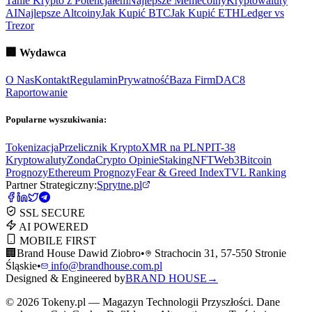
Tanie Krypto z Potencjałem
Najlepsze Memecoiny
Kryptowaluty
AI
Najlepsze Altcoiny
Jak Kupić BTC
Jak Kupić ETH
Ledger vs
Trezor
🏢
Wydawca
O Nas
Kontakt
Regulamin
Prywatność
Baza Firm
DAC8
Raportowanie
Popularne wyszukiwania:
Tokenizacja
Przelicznik Krypto
XMR na PLN
PIT-38
Kryptowaluty
ZondaCrypto Opinie
Staking
NFT
Web3
Bitcoin
Prognozy
Ethereum Prognozy
Fear & Greed Index
TVL Ranking
Partner Strategiczny:
Sprytne.pl
SSL SECURE
AI POWERED
MOBILE FIRST
🏢
Brand House Dawid Ziobro
•
Strachocin 31, 57-550 Stronie
Śląskie
•
info@brandhouse.com.pl
Designed & Engineered by
BRAND HOUSE
→
©
2026
Tokeny.pl — Magazyn Technologii Przyszłości. Dane