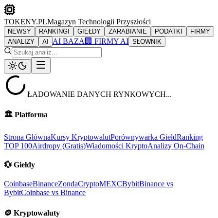
TOKENY.PL
Magazyn Technologii Przyszłości
NEWSY
RANKINGI
GIEŁDY
ZARABIANIE
PODATKI
FIRMY
AI BAZA
🏢 FIRMY AI
ANALIZY
AI
SŁOWNIK
ŁADOWANIE DANYCH RYNKOWYCH...
🏛️
Platforma
Strona Główna
Kursy Kryptowalut
Porównywarka Giełd
Ranking
TOP 100
Airdropy (Gratis)
Wiadomości Krypto
Analizy On-Chain
💱
Giełdy
Coinbase
Binance
ZondaCrypto
MEXC
Bybit
Binance vs
Bybit
Coinbase vs Binance
🪙
Kryptowaluty