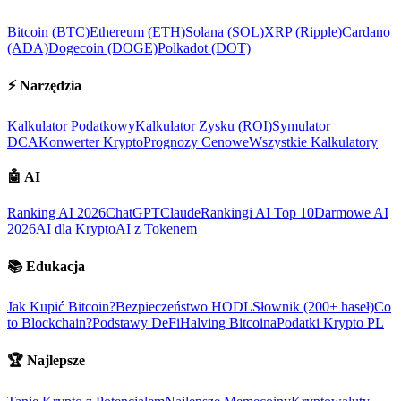
Bitcoin (BTC)
Ethereum (ETH)
Solana (SOL)
XRP (Ripple)
Cardano
(ADA)
Dogecoin (DOGE)
Polkadot (DOT)
⚡
Narzędzia
Kalkulator Podatkowy
Kalkulator Zysku (ROI)
Symulator
DCA
Konwerter Krypto
Prognozy Cenowe
Wszystkie Kalkulatory
🤖
AI
Ranking AI 2026
ChatGPT
Claude
Rankingi AI Top 10
Darmowe AI
2026
AI dla Krypto
AI z Tokenem
📚
Edukacja
Jak Kupić Bitcoin?
Bezpieczeństwo HODL
Słownik (200+ haseł)
Co
to Blockchain?
Podstawy DeFi
Halving Bitcoina
Podatki Krypto PL
🏆
Najlepsze