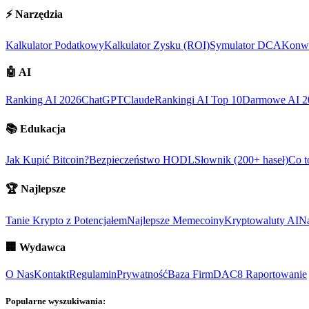
⚡
Narzędzia
Kalkulator Podatkowy
Kalkulator Zysku (ROI)
Symulator DCA
Konwe
🤖
AI
Ranking AI 2026
ChatGPT
Claude
Rankingi AI Top 10
Darmowe AI 2
📚
Edukacja
Jak Kupić Bitcoin?
Bezpieczeństwo HODL
Słownik (200+ haseł)
Co t
🏆
Najlepsze
Tanie Krypto z Potencjałem
Najlepsze Memecoiny
Kryptowaluty AI
Na
🏢
Wydawca
O Nas
Kontakt
Regulamin
Prywatność
Baza Firm
DAC8 Raportowanie
Popularne wyszukiwania: