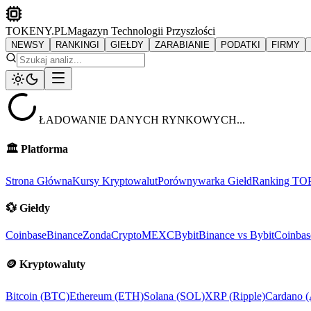
TOKENY.PL
Magazyn Technologii Przyszłości
NEWSY
RANKINGI
GIEŁDY
ZARABIANIE
PODATKI
FIRMY
ŁADOWANIE DANYCH RYNKOWYCH...
🏛️
Platforma
Strona Główna
Kursy Kryptowalut
Porównywarka Giełd
Ranking TO
💱
Giełdy
Coinbase
Binance
ZondaCrypto
MEXC
Bybit
Binance vs Bybit
Coinbas
🪙
Kryptowaluty
Bitcoin (BTC)
Ethereum (ETH)
Solana (SOL)
XRP (Ripple)
Cardano 