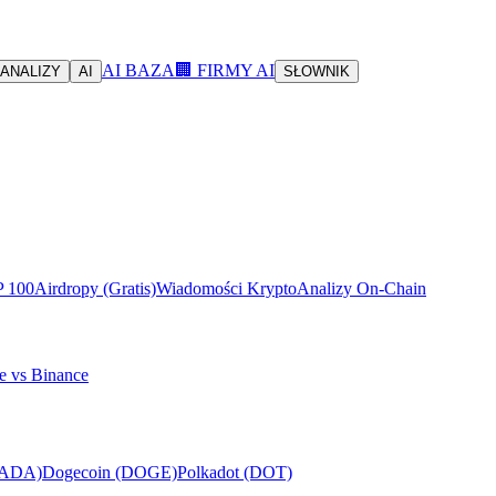
AI BAZA
🏢 FIRMY AI
ANALIZY
AI
SŁOWNIK
P 100
Airdropy (Gratis)
Wiadomości Krypto
Analizy On-Chain
e vs Binance
(ADA)
Dogecoin (DOGE)
Polkadot (DOT)