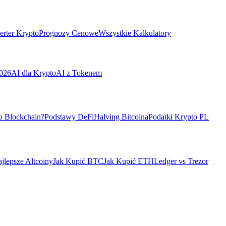
rter Krypto
Prognozy Cenowe
Wszystkie Kalkulatory
026
AI dla Krypto
AI z Tokenem
o Blockchain?
Podstawy DeFi
Halving Bitcoina
Podatki Krypto PL
jlepsze Altcoiny
Jak Kupić BTC
Jak Kupić ETH
Ledger vs Trezor