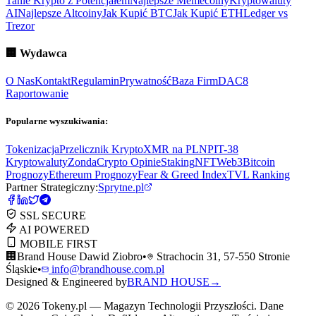
Tanie Krypto z Potencjałem
Najlepsze Memecoiny
Kryptowaluty
AI
Najlepsze Altcoiny
Jak Kupić BTC
Jak Kupić ETH
Ledger vs
Trezor
🏢
Wydawca
O Nas
Kontakt
Regulamin
Prywatność
Baza Firm
DAC8
Raportowanie
Popularne wyszukiwania:
Tokenizacja
Przelicznik Krypto
XMR na PLN
PIT-38
Kryptowaluty
ZondaCrypto Opinie
Staking
NFT
Web3
Bitcoin
Prognozy
Ethereum Prognozy
Fear & Greed Index
TVL Ranking
Partner Strategiczny:
Sprytne.pl
SSL SECURE
AI POWERED
MOBILE FIRST
🏢
Brand House Dawid Ziobro
•
Strachocin 31, 57-550 Stronie
Śląskie
•
info@brandhouse.com.pl
Designed & Engineered by
BRAND HOUSE
→
©
2026
Tokeny.pl — Magazyn Technologii Przyszłości. Dane