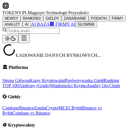
TOKENY.PL
Magazyn Technologii Przyszłości
NEWSY
RANKINGI
GIEŁDY
ZARABIANIE
PODATKI
FIRMY
AI BAZA
🏢 FIRMY AI
ANALIZY
AI
SŁOWNIK
ŁADOWANIE DANYCH RYNKOWYCH...
🏛️
Platforma
Strona Główna
Kursy Kryptowalut
Porównywarka Giełd
Ranking
TOP 100
Airdropy (Gratis)
Wiadomości Krypto
Analizy On-Chain
💱
Giełdy
Coinbase
Binance
ZondaCrypto
MEXC
Bybit
Binance vs
Bybit
Coinbase vs Binance
🪙
Kryptowaluty