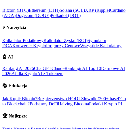
Bitcoin (BTC)
Ethereum (ETH)
Solana (SOL)
XRP (Ripple)
Cardano
(ADA)
Dogecoin (DOGE)
Polkadot (DOT)
⚡
Narzędzia
Kalkulator Podatkowy
Kalkulator Zysku (ROI)
Symulator
DCA
Konwerter Krypto
Prognozy Cenowe
Wszystkie Kalkulatory
🤖
AI
Ranking AI 2026
ChatGPT
Claude
Rankingi AI Top 10
Darmowe AI
2026
AI dla Krypto
AI z Tokenem
📚
Edukacja
Jak Kupić Bitcoin?
Bezpieczeństwo HODL
Słownik (200+ haseł)
Co
to Blockchain?
Podstawy DeFi
Halving Bitcoina
Podatki Krypto PL
🏆
Najlepsze