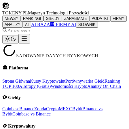
TOKENY.PL
Magazyn Technologii Przyszłości
NEWSY
RANKINGI
GIEŁDY
ZARABIANIE
PODATKI
FIRMY
AI BAZA
🏢 FIRMY AI
ANALIZY
AI
SŁOWNIK
ŁADOWANIE DANYCH RYNKOWYCH...
🏛️
Platforma
Strona Główna
Kursy Kryptowalut
Porównywarka Giełd
Ranking
TOP 100
Airdropy (Gratis)
Wiadomości Krypto
Analizy On-Chain
💱
Giełdy
Coinbase
Binance
ZondaCrypto
MEXC
Bybit
Binance vs
Bybit
Coinbase vs Binance
🪙
Kryptowaluty