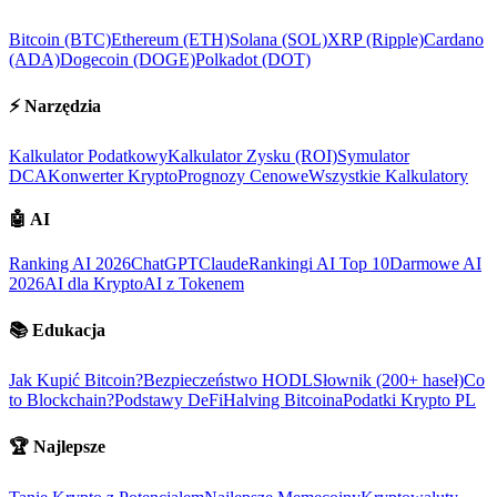
Bitcoin (BTC)
Ethereum (ETH)
Solana (SOL)
XRP (Ripple)
Cardano
(ADA)
Dogecoin (DOGE)
Polkadot (DOT)
⚡
Narzędzia
Kalkulator Podatkowy
Kalkulator Zysku (ROI)
Symulator
DCA
Konwerter Krypto
Prognozy Cenowe
Wszystkie Kalkulatory
🤖
AI
Ranking AI 2026
ChatGPT
Claude
Rankingi AI Top 10
Darmowe AI
2026
AI dla Krypto
AI z Tokenem
📚
Edukacja
Jak Kupić Bitcoin?
Bezpieczeństwo HODL
Słownik (200+ haseł)
Co
to Blockchain?
Podstawy DeFi
Halving Bitcoina
Podatki Krypto PL
🏆
Najlepsze