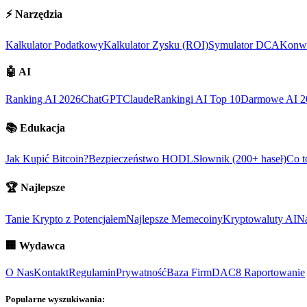
⚡
Narzędzia
Kalkulator Podatkowy
Kalkulator Zysku (ROI)
Symulator DCA
Konwe
🤖
AI
Ranking AI 2026
ChatGPT
Claude
Rankingi AI Top 10
Darmowe AI 2
📚
Edukacja
Jak Kupić Bitcoin?
Bezpieczeństwo HODL
Słownik (200+ haseł)
Co t
🏆
Najlepsze
Tanie Krypto z Potencjałem
Najlepsze Memecoiny
Kryptowaluty AI
Na
🏢
Wydawca
O Nas
Kontakt
Regulamin
Prywatność
Baza Firm
DAC8 Raportowanie
Popularne wyszukiwania: