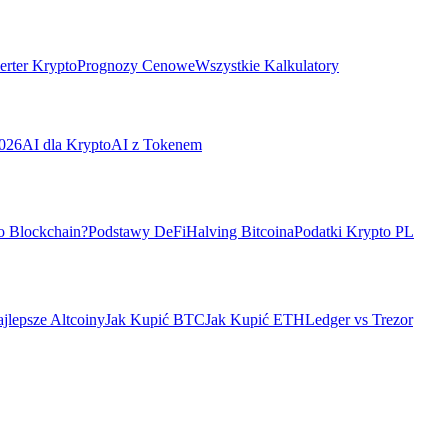
rter Krypto
Prognozy Cenowe
Wszystkie Kalkulatory
026
AI dla Krypto
AI z Tokenem
o Blockchain?
Podstawy DeFi
Halving Bitcoina
Podatki Krypto PL
jlepsze Altcoiny
Jak Kupić BTC
Jak Kupić ETH
Ledger vs Trezor