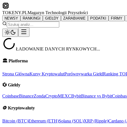
TOKENY.PL
Magazyn Technologii Przyszłości
NEWSY
RANKINGI
GIEŁDY
ZARABIANIE
PODATKI
FIRMY
ŁADOWANIE DANYCH RYNKOWYCH...
🏛️
Platforma
Strona Główna
Kursy Kryptowalut
Porównywarka Giełd
Ranking TO
💱
Giełdy
Coinbase
Binance
ZondaCrypto
MEXC
Bybit
Binance vs Bybit
Coinbas
🪙
Kryptowaluty
Bitcoin (BTC)
Ethereum (ETH)
Solana (SOL)
XRP (Ripple)
Cardano 