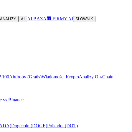
AI BAZA
🏢 FIRMY AI
ANALIZY
AI
SŁOWNIK
P 100
Airdropy (Gratis)
Wiadomości Krypto
Analizy On-Chain
e vs Binance
(ADA)
Dogecoin (DOGE)
Polkadot (DOT)