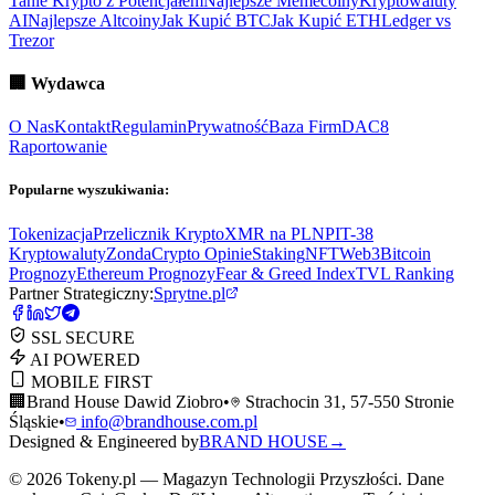
Tanie Krypto z Potencjałem
Najlepsze Memecoiny
Kryptowaluty
AI
Najlepsze Altcoiny
Jak Kupić BTC
Jak Kupić ETH
Ledger vs
Trezor
🏢
Wydawca
O Nas
Kontakt
Regulamin
Prywatność
Baza Firm
DAC8
Raportowanie
Popularne wyszukiwania:
Tokenizacja
Przelicznik Krypto
XMR na PLN
PIT-38
Kryptowaluty
ZondaCrypto Opinie
Staking
NFT
Web3
Bitcoin
Prognozy
Ethereum Prognozy
Fear & Greed Index
TVL Ranking
Partner Strategiczny:
Sprytne.pl
SSL SECURE
AI POWERED
MOBILE FIRST
🏢
Brand House Dawid Ziobro
•
Strachocin 31, 57-550 Stronie
Śląskie
•
info@brandhouse.com.pl
Designed & Engineered by
BRAND HOUSE
→
©
2026
Tokeny.pl — Magazyn Technologii Przyszłości. Dane