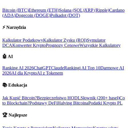
Bitcoin (BTC)
Ethereum (ETH)
Solana (SOL)
XRP (Ripple)
Cardano
(ADA)
Dogecoin (DOGE)
Polkadot (DOT)
⚡
Narzędzia
Kalkulator Podatkowy
Kalkulator Zysku (ROI)
Symulator
DCA
Konwerter Krypto
Prognozy Cenowe
Wszystkie Kalkulatory
🤖
AI
Ranking AI 2026
ChatGPT
Claude
Rankingi AI Top 10
Darmowe AI
2026
AI dla Krypto
AI z Tokenem
📚
Edukacja
Jak Kupić Bitcoin?
Bezpieczeństwo HODL
Słownik (200+ haseł)
Co
to Blockchain?
Podstawy DeFi
Halving Bitcoina
Podatki Krypto PL
🏆
Najlepsze