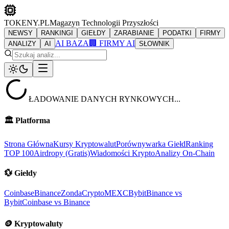
TOKENY.PL
Magazyn Technologii Przyszłości
NEWSY
RANKINGI
GIEŁDY
ZARABIANIE
PODATKI
FIRMY
AI BAZA
🏢 FIRMY AI
ANALIZY
AI
SŁOWNIK
ŁADOWANIE DANYCH RYNKOWYCH...
🏛️
Platforma
Strona Główna
Kursy Kryptowalut
Porównywarka Giełd
Ranking
TOP 100
Airdropy (Gratis)
Wiadomości Krypto
Analizy On-Chain
💱
Giełdy
Coinbase
Binance
ZondaCrypto
MEXC
Bybit
Binance vs
Bybit
Coinbase vs Binance
🪙
Kryptowaluty