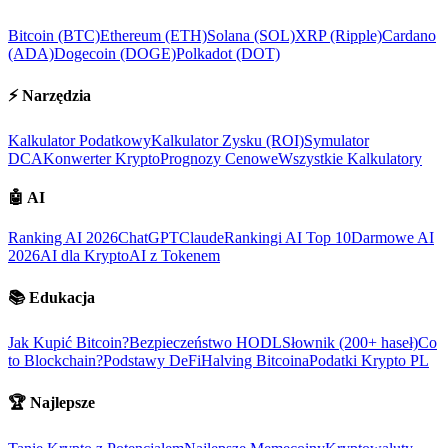
Bitcoin (BTC)
Ethereum (ETH)
Solana (SOL)
XRP (Ripple)
Cardano
(ADA)
Dogecoin (DOGE)
Polkadot (DOT)
⚡
Narzędzia
Kalkulator Podatkowy
Kalkulator Zysku (ROI)
Symulator
DCA
Konwerter Krypto
Prognozy Cenowe
Wszystkie Kalkulatory
🤖
AI
Ranking AI 2026
ChatGPT
Claude
Rankingi AI Top 10
Darmowe AI
2026
AI dla Krypto
AI z Tokenem
📚
Edukacja
Jak Kupić Bitcoin?
Bezpieczeństwo HODL
Słownik (200+ haseł)
Co
to Blockchain?
Podstawy DeFi
Halving Bitcoina
Podatki Krypto PL
🏆
Najlepsze