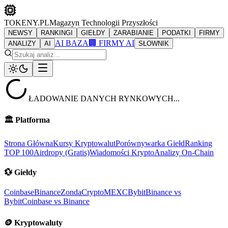
TOKENY.PL
Magazyn Technologii Przyszłości
NEWSY
RANKINGI
GIEŁDY
ZARABIANIE
PODATKI
FIRMY
AI BAZA
🏢 FIRMY AI
ANALIZY
AI
SŁOWNIK
ŁADOWANIE DANYCH RYNKOWYCH...
🏛️
Platforma
Strona Główna
Kursy Kryptowalut
Porównywarka Giełd
Ranking
TOP 100
Airdropy (Gratis)
Wiadomości Krypto
Analizy On-Chain
💱
Giełdy
Coinbase
Binance
ZondaCrypto
MEXC
Bybit
Binance vs
Bybit
Coinbase vs Binance
🪙
Kryptowaluty