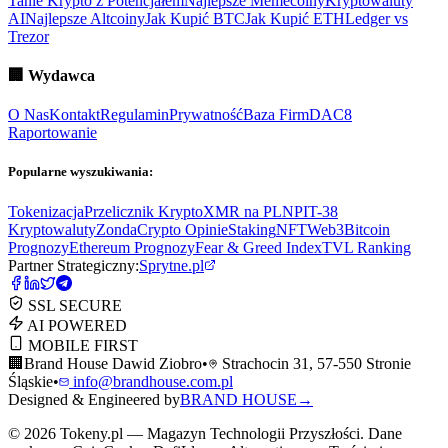
Tanie Krypto z Potencjałem
Najlepsze Memecoiny
Kryptowaluty
AI
Najlepsze Altcoiny
Jak Kupić BTC
Jak Kupić ETH
Ledger vs
Trezor
🏢
Wydawca
O Nas
Kontakt
Regulamin
Prywatność
Baza Firm
DAC8
Raportowanie
Popularne wyszukiwania:
Tokenizacja
Przelicznik Krypto
XMR na PLN
PIT-38
Kryptowaluty
ZondaCrypto Opinie
Staking
NFT
Web3
Bitcoin
Prognozy
Ethereum Prognozy
Fear & Greed Index
TVL Ranking
Partner Strategiczny:
Sprytne.pl
SSL SECURE
AI POWERED
MOBILE FIRST
🏢
Brand House Dawid Ziobro
•
Strachocin 31, 57-550 Stronie
Śląskie
•
info@brandhouse.com.pl
Designed & Engineered by
BRAND HOUSE
→
©
2026
Tokeny.pl — Magazyn Technologii Przyszłości. Dane