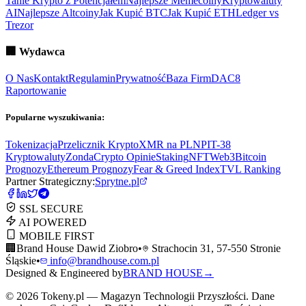
Tanie Krypto z Potencjałem
Najlepsze Memecoiny
Kryptowaluty
AI
Najlepsze Altcoiny
Jak Kupić BTC
Jak Kupić ETH
Ledger vs
Trezor
🏢
Wydawca
O Nas
Kontakt
Regulamin
Prywatność
Baza Firm
DAC8
Raportowanie
Popularne wyszukiwania:
Tokenizacja
Przelicznik Krypto
XMR na PLN
PIT-38
Kryptowaluty
ZondaCrypto Opinie
Staking
NFT
Web3
Bitcoin
Prognozy
Ethereum Prognozy
Fear & Greed Index
TVL Ranking
Partner Strategiczny:
Sprytne.pl
SSL SECURE
AI POWERED
MOBILE FIRST
🏢
Brand House Dawid Ziobro
•
Strachocin 31, 57-550 Stronie
Śląskie
•
info@brandhouse.com.pl
Designed & Engineered by
BRAND HOUSE
→
©
2026
Tokeny.pl — Magazyn Technologii Przyszłości. Dane