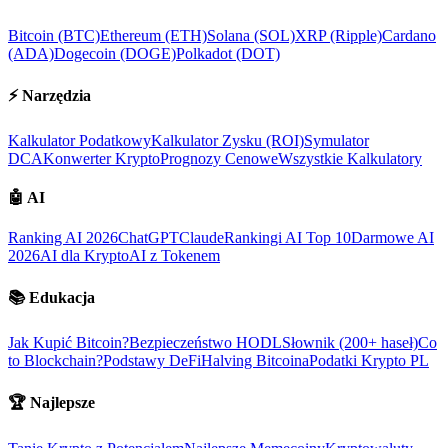
Bitcoin (BTC)
Ethereum (ETH)
Solana (SOL)
XRP (Ripple)
Cardano
(ADA)
Dogecoin (DOGE)
Polkadot (DOT)
⚡
Narzędzia
Kalkulator Podatkowy
Kalkulator Zysku (ROI)
Symulator
DCA
Konwerter Krypto
Prognozy Cenowe
Wszystkie Kalkulatory
🤖
AI
Ranking AI 2026
ChatGPT
Claude
Rankingi AI Top 10
Darmowe AI
2026
AI dla Krypto
AI z Tokenem
📚
Edukacja
Jak Kupić Bitcoin?
Bezpieczeństwo HODL
Słownik (200+ haseł)
Co
to Blockchain?
Podstawy DeFi
Halving Bitcoina
Podatki Krypto PL
🏆
Najlepsze