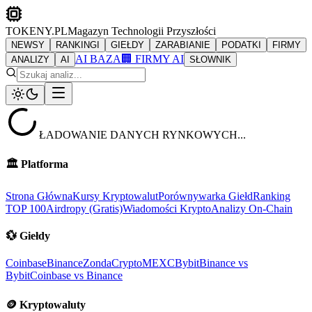
TOKENY.PL
Magazyn Technologii Przyszłości
NEWSY
RANKINGI
GIEŁDY
ZARABIANIE
PODATKI
FIRMY
AI BAZA
🏢 FIRMY AI
ANALIZY
AI
SŁOWNIK
ŁADOWANIE DANYCH RYNKOWYCH...
🏛️
Platforma
Strona Główna
Kursy Kryptowalut
Porównywarka Giełd
Ranking
TOP 100
Airdropy (Gratis)
Wiadomości Krypto
Analizy On-Chain
💱
Giełdy
Coinbase
Binance
ZondaCrypto
MEXC
Bybit
Binance vs
Bybit
Coinbase vs Binance
🪙
Kryptowaluty