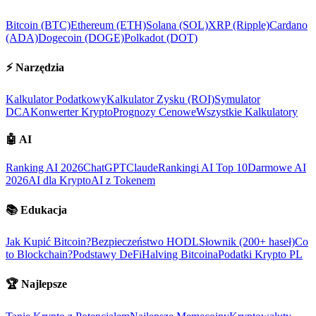
Bitcoin (BTC)
Ethereum (ETH)
Solana (SOL)
XRP (Ripple)
Cardano
(ADA)
Dogecoin (DOGE)
Polkadot (DOT)
⚡
Narzędzia
Kalkulator Podatkowy
Kalkulator Zysku (ROI)
Symulator
DCA
Konwerter Krypto
Prognozy Cenowe
Wszystkie Kalkulatory
🤖
AI
Ranking AI 2026
ChatGPT
Claude
Rankingi AI Top 10
Darmowe AI
2026
AI dla Krypto
AI z Tokenem
📚
Edukacja
Jak Kupić Bitcoin?
Bezpieczeństwo HODL
Słownik (200+ haseł)
Co
to Blockchain?
Podstawy DeFi
Halving Bitcoina
Podatki Krypto PL
🏆
Najlepsze