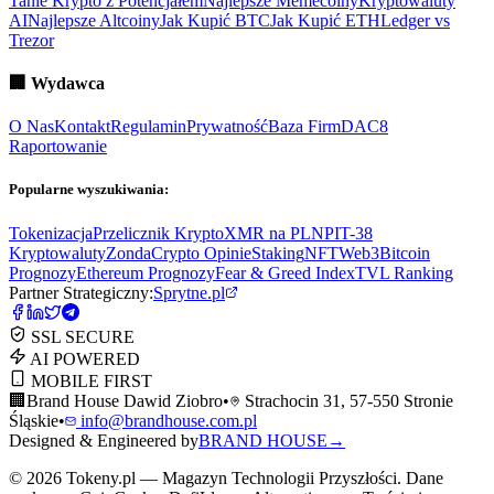
Tanie Krypto z Potencjałem
Najlepsze Memecoiny
Kryptowaluty
AI
Najlepsze Altcoiny
Jak Kupić BTC
Jak Kupić ETH
Ledger vs
Trezor
🏢
Wydawca
O Nas
Kontakt
Regulamin
Prywatność
Baza Firm
DAC8
Raportowanie
Popularne wyszukiwania:
Tokenizacja
Przelicznik Krypto
XMR na PLN
PIT-38
Kryptowaluty
ZondaCrypto Opinie
Staking
NFT
Web3
Bitcoin
Prognozy
Ethereum Prognozy
Fear & Greed Index
TVL Ranking
Partner Strategiczny:
Sprytne.pl
SSL SECURE
AI POWERED
MOBILE FIRST
🏢
Brand House Dawid Ziobro
•
Strachocin 31, 57-550 Stronie
Śląskie
•
info@brandhouse.com.pl
Designed & Engineered by
BRAND HOUSE
→
©
2026
Tokeny.pl — Magazyn Technologii Przyszłości. Dane