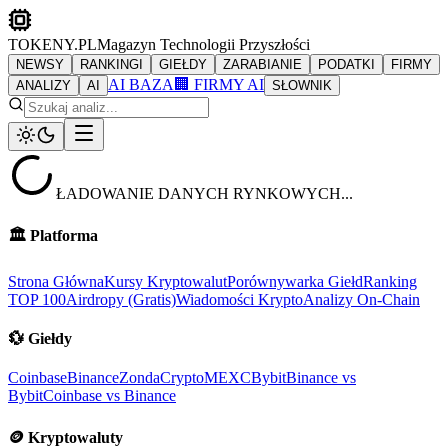
TOKENY.PL
Magazyn Technologii Przyszłości
NEWSY
RANKINGI
GIEŁDY
ZARABIANIE
PODATKI
FIRMY
AI BAZA
🏢 FIRMY AI
ANALIZY
AI
SŁOWNIK
ŁADOWANIE DANYCH RYNKOWYCH...
🏛️
Platforma
Strona Główna
Kursy Kryptowalut
Porównywarka Giełd
Ranking
TOP 100
Airdropy (Gratis)
Wiadomości Krypto
Analizy On-Chain
💱
Giełdy
Coinbase
Binance
ZondaCrypto
MEXC
Bybit
Binance vs
Bybit
Coinbase vs Binance
🪙
Kryptowaluty