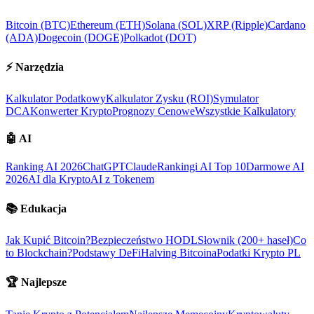
Bitcoin (BTC)
Ethereum (ETH)
Solana (SOL)
XRP (Ripple)
Cardano
(ADA)
Dogecoin (DOGE)
Polkadot (DOT)
⚡
Narzędzia
Kalkulator Podatkowy
Kalkulator Zysku (ROI)
Symulator
DCA
Konwerter Krypto
Prognozy Cenowe
Wszystkie Kalkulatory
🤖
AI
Ranking AI 2026
ChatGPT
Claude
Rankingi AI Top 10
Darmowe AI
2026
AI dla Krypto
AI z Tokenem
📚
Edukacja
Jak Kupić Bitcoin?
Bezpieczeństwo HODL
Słownik (200+ haseł)
Co
to Blockchain?
Podstawy DeFi
Halving Bitcoina
Podatki Krypto PL
🏆
Najlepsze