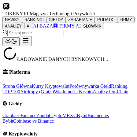
TOKENY.PL
Magazyn Technologii Przyszłości
NEWSY
RANKINGI
GIEŁDY
ZARABIANIE
PODATKI
FIRMY
AI BAZA
🏢 FIRMY AI
ANALIZY
AI
SŁOWNIK
ŁADOWANIE DANYCH RYNKOWYCH...
🏛️
Platforma
Strona Główna
Kursy Kryptowalut
Porównywarka Giełd
Ranking
TOP 100
Airdropy (Gratis)
Wiadomości Krypto
Analizy On-Chain
💱
Giełdy
Coinbase
Binance
ZondaCrypto
MEXC
Bybit
Binance vs
Bybit
Coinbase vs Binance
🪙
Kryptowaluty