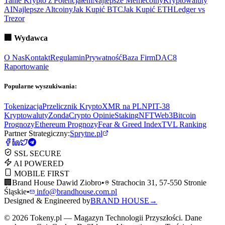
Tanie Krypto z Potencjałem
Najlepsze Memecoiny
Kryptowaluty
AI
Najlepsze Altcoiny
Jak Kupić BTC
Jak Kupić ETH
Ledger vs
Trezor
🏢
Wydawca
O Nas
Kontakt
Regulamin
Prywatność
Baza Firm
DAC8
Raportowanie
Popularne wyszukiwania:
Tokenizacja
Przelicznik Krypto
XMR na PLN
PIT-38
Kryptowaluty
ZondaCrypto Opinie
Staking
NFT
Web3
Bitcoin
Prognozy
Ethereum Prognozy
Fear & Greed Index
TVL Ranking
Partner Strategiczny:
Sprytne.pl
SSL SECURE
AI POWERED
MOBILE FIRST
🏢
Brand House Dawid Ziobro
•
Strachocin 31, 57-550 Stronie
Śląskie
•
info@brandhouse.com.pl
Designed & Engineered by
BRAND HOUSE
→
©
2026
Tokeny.pl — Magazyn Technologii Przyszłości. Dane