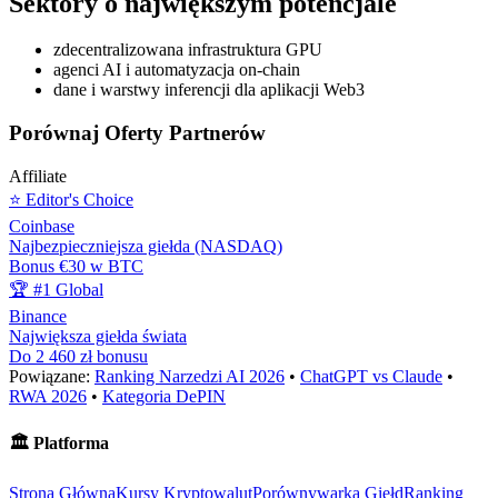
Sektory o największym potencjale
zdecentralizowana infrastruktura GPU
agenci AI i automatyzacja on-chain
dane i warstwy inferencji dla aplikacji Web3
Porównaj Oferty Partnerów
Affiliate
⭐ Editor's Choice
Coinbase
Najbezpieczniejsza giełda (NASDAQ)
Bonus €30 w BTC
🏆 #1 Global
Binance
Największa giełda świata
Do 2 460 zł bonusu
Powiązane:
Ranking Narzedzi AI 2026
•
ChatGPT vs Claude
•
RWA 2026
•
Kategoria DePIN
🏛️
Platforma
Strona Główna
Kursy Kryptowalut
Porównywarka Giełd
Ranking