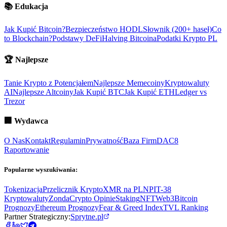
📚
Edukacja
Jak Kupić Bitcoin?
Bezpieczeństwo HODL
Słownik (200+ haseł)
Co
to Blockchain?
Podstawy DeFi
Halving Bitcoina
Podatki Krypto PL
🏆
Najlepsze
Tanie Krypto z Potencjałem
Najlepsze Memecoiny
Kryptowaluty
AI
Najlepsze Altcoiny
Jak Kupić BTC
Jak Kupić ETH
Ledger vs
Trezor
🏢
Wydawca
O Nas
Kontakt
Regulamin
Prywatność
Baza Firm
DAC8
Raportowanie
Popularne wyszukiwania:
Tokenizacja
Przelicznik Krypto
XMR na PLN
PIT-38
Kryptowaluty
ZondaCrypto Opinie
Staking
NFT
Web3
Bitcoin
Prognozy
Ethereum Prognozy
Fear & Greed Index
TVL Ranking
Partner Strategiczny:
Sprytne.pl