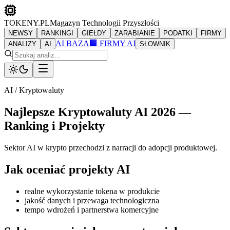
TOKENY.PL
Magazyn Technologii Przyszłości
NEWSY
RANKINGI
GIEŁDY
ZARABIANIE
PODATKI
FIRMY
AI BAZA
🏢 FIRMY AI
ANALIZY
AI
SŁOWNIK
AI / Kryptowaluty
Najlepsze Kryptowaluty AI 2026 —
Ranking i Projekty
Sektor AI w krypto przechodzi z narracji do adopcji produktowej.
Jak oceniać projekty AI
realne wykorzystanie tokena w produkcie
jakość danych i przewaga technologiczna
tempo wdrożeń i partnerstwa komercyjne