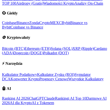
TOP 100
Airdropy (Gratis)
Wiadomości Krypto
Analizy On-Chain
💱
Giełdy
Coinbase
Binance
ZondaCrypto
MEXC
Bybit
Binance vs
Bybit
Coinbase vs Binance
🪙
Kryptowaluty
Bitcoin (BTC)
Ethereum (ETH)
Solana (SOL)
XRP (Ripple)
Cardano
(ADA)
Dogecoin (DOGE)
Polkadot (DOT)
⚡
Narzędzia
Kalkulator Podatkowy
Kalkulator Zysku (ROI)
Symulator
DCA
Konwerter Krypto
Prognozy Cenowe
Wszystkie Kalkulatory
🤖
AI
Ranking AI 2026
ChatGPT
Claude
Rankingi AI Top 10
Darmowe AI
2026
AI dla Krypto
AI z Tokenem