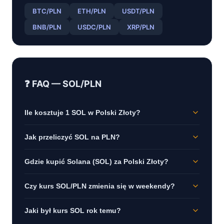
BTC
/
PLN
ETH
/
PLN
USDT
/
PLN
BNB
/
PLN
USDC
/
PLN
XRP
/
PLN
❓ FAQ —
SOL
/
PLN
Ile kosztuje 1 SOL w Polski Złoty?
Jak przeliczyć SOL na PLN?
Gdzie kupić Solana (SOL) za Polski Złoty?
Czy kurs SOL/PLN zmienia się w weekendy?
Jaki był kurs SOL rok temu?