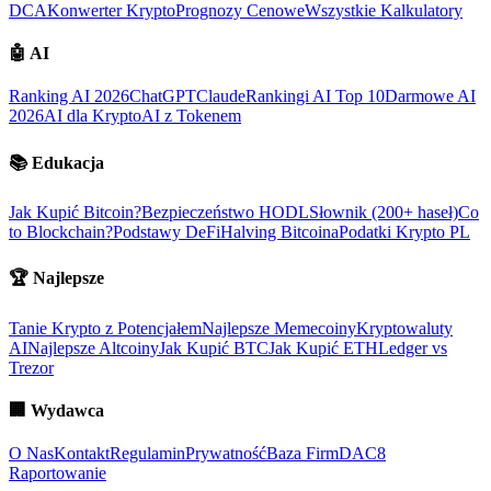
DCA
Konwerter Krypto
Prognozy Cenowe
Wszystkie Kalkulatory
🤖
AI
Ranking AI 2026
ChatGPT
Claude
Rankingi AI Top 10
Darmowe AI
2026
AI dla Krypto
AI z Tokenem
📚
Edukacja
Jak Kupić Bitcoin?
Bezpieczeństwo HODL
Słownik (200+ haseł)
Co
to Blockchain?
Podstawy DeFi
Halving Bitcoina
Podatki Krypto PL
🏆
Najlepsze
Tanie Krypto z Potencjałem
Najlepsze Memecoiny
Kryptowaluty
AI
Najlepsze Altcoiny
Jak Kupić BTC
Jak Kupić ETH
Ledger vs
Trezor
🏢
Wydawca
O Nas
Kontakt
Regulamin
Prywatność
Baza Firm
DAC8
Raportowanie