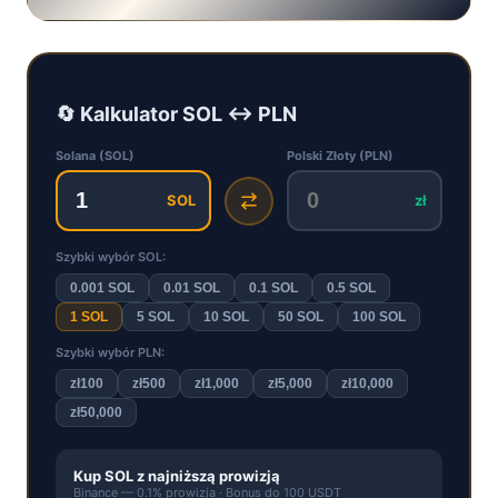
🔄 Kalkulator
SOL
↔
PLN
Solana
(
SOL
)
Polski Złoty
(
PLN
)
SOL
zł
Szybki wybór
SOL
:
0.001
SOL
0.01
SOL
0.1
SOL
0.5
SOL
1
SOL
5
SOL
10
SOL
50
SOL
100
SOL
Szybki wybór
PLN
:
zł
100
zł
500
zł
1,000
zł
5,000
zł
10,000
zł
50,000
Kup
SOL
z najniższą prowizją
Binance — 0.1% prowizja · Bonus do 100 USDT