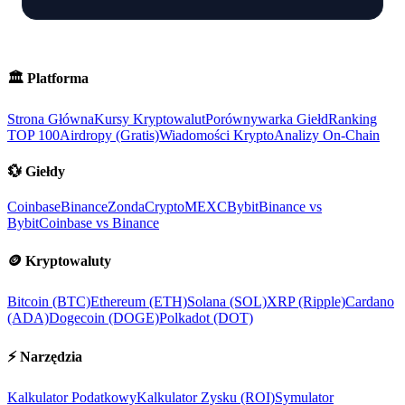
🏛️
Platforma
Strona Główna
Kursy Kryptowalut
Porównywarka Giełd
Ranking
TOP 100
Airdropy (Gratis)
Wiadomości Krypto
Analizy On-Chain
💱
Giełdy
Coinbase
Binance
ZondaCrypto
MEXC
Bybit
Binance vs
Bybit
Coinbase vs Binance
🪙
Kryptowaluty
Bitcoin (BTC)
Ethereum (ETH)
Solana (SOL)
XRP (Ripple)
Cardano
(ADA)
Dogecoin (DOGE)
Polkadot (DOT)
⚡
Narzędzia
Kalkulator Podatkowy
Kalkulator Zysku (ROI)
Symulator