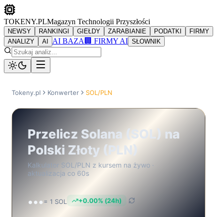
TOKENY.PL
Magazyn Technologii Przyszłości
NEWSY
RANKINGI
GIEŁDY
ZARABIANIE
PODATKI
FIRMY
AI BAZA
🏢 FIRMY AI
ANALIZY
AI
SŁOWNIK
Tokeny.pl
Konwerter
SOL
/
PLN
Przelicz
Solana
(
SOL
) na
Polski Złoty
(
PLN
)
Kalkulator
SOL
/
PLN
z kursem na żywo ·
aktualizacja co 60s
...
+
0.00
% (24h)
= 1
SOL