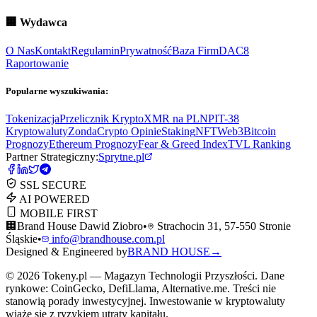
🏢
Wydawca
O Nas
Kontakt
Regulamin
Prywatność
Baza Firm
DAC8
Raportowanie
Popularne wyszukiwania:
Tokenizacja
Przelicznik Krypto
XMR na PLN
PIT-38
Kryptowaluty
ZondaCrypto Opinie
Staking
NFT
Web3
Bitcoin
Prognozy
Ethereum Prognozy
Fear & Greed Index
TVL Ranking
Partner Strategiczny:
Sprytne.pl
SSL SECURE
AI POWERED
MOBILE FIRST
🏢
Brand House Dawid Ziobro
•
Strachocin 31, 57-550 Stronie
Śląskie
•
info@brandhouse.com.pl
Designed & Engineered by
BRAND HOUSE
→
©
2026
Tokeny.pl — Magazyn Technologii Przyszłości. Dane
rynkowe: CoinGecko, DefiLlama, Alternative.me. Treści nie
stanowią porady inwestycyjnej. Inwestowanie w kryptowaluty
wiąże się z ryzykiem utraty kapitału.