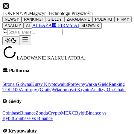
TOKENY.PL
Magazyn Technologii Przyszłości
NEWSY
RANKINGI
GIEŁDY
ZARABIANIE
PODATKI
FIRMY
AI BAZA
🏢 FIRMY AI
ANALIZY
AI
SŁOWNIK
ŁADOWANIE KALKULATORA...
🏛️
Platforma
Strona Główna
Kursy Kryptowalut
Porównywarka Giełd
Ranking
TOP 100
Airdropy (Gratis)
Wiadomości Krypto
Analizy On-Chain
💱
Giełdy
Coinbase
Binance
ZondaCrypto
MEXC
Bybit
Binance vs
Bybit
Coinbase vs Binance
🪙
Kryptowaluty