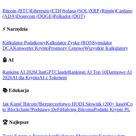
Bitcoin (BTC)
Ethereum (ETH)
Solana (SOL)
XRP (Ripple)
Cardano
(ADA)
Dogecoin (DOGE)
Polkadot (DOT)
⚡
Narzędzia
Kalkulator Podatkowy
Kalkulator Zysku (ROI)
Symulator
DCA
Konwerter Krypto
Prognozy Cenowe
Wszystkie Kalkulatory
🤖
AI
Ranking AI 2026
ChatGPT
Claude
Rankingi AI Top 10
Darmowe AI
2026
AI dla Krypto
AI z Tokenem
📚
Edukacja
Jak Kupić Bitcoin?
Bezpieczeństwo HODL
Słownik (200+ haseł)
Co
to Blockchain?
Podstawy DeFi
Halving Bitcoina
Podatki Krypto PL
🏆
Najlepsze