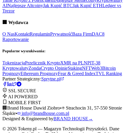
Tanie Krypto z Potencjałem
Najlepsze Memecoiny
Kryptowaluty
AI
Najlepsze Altcoiny
Jak Kupić BTC
Jak Kupić ETH
Ledger vs
Trezor
🏢
Wydawca
O Nas
Kontakt
Regulamin
Prywatność
Baza Firm
DAC8
Raportowanie
Popularne wyszukiwania:
Tokenizacja
Przelicznik Krypto
XMR na PLN
PIT-38
Kryptowaluty
ZondaCrypto Opinie
Staking
NFT
Web3
Bitcoin
Prognozy
Ethereum Prognozy
Fear & Greed Index
TVL Ranking
Partner Strategiczny:
Sprytne.pl
SSL SECURE
AI POWERED
MOBILE FIRST
🏢
Brand House Dawid Ziobro
•
Strachocin 31, 57-550 Stronie
Śląskie
•
info@brandhouse.com.pl
Designed & Engineered by
BRAND HOUSE
→
©
2026
Tokeny.pl — Magazyn Technologii Przyszłości. Dane