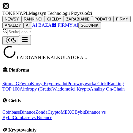
TOKENY.PL
Magazyn Technologii Przyszłości
NEWSY
RANKINGI
GIEŁDY
ZARABIANIE
PODATKI
FIRMY
AI BAZA
🏢 FIRMY AI
ANALIZY
AI
SŁOWNIK
ŁADOWANIE KALKULATORA...
🏛️
Platforma
Strona Główna
Kursy Kryptowalut
Porównywarka Giełd
Ranking
TOP 100
Airdropy (Gratis)
Wiadomości Krypto
Analizy On-Chain
💱
Giełdy
Coinbase
Binance
ZondaCrypto
MEXC
Bybit
Binance vs
Bybit
Coinbase vs Binance
🪙
Kryptowaluty