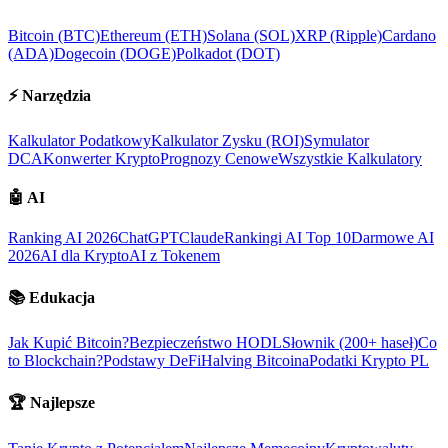
Bitcoin (BTC)
Ethereum (ETH)
Solana (SOL)
XRP (Ripple)
Cardano
(ADA)
Dogecoin (DOGE)
Polkadot (DOT)
⚡
Narzędzia
Kalkulator Podatkowy
Kalkulator Zysku (ROI)
Symulator
DCA
Konwerter Krypto
Prognozy Cenowe
Wszystkie Kalkulatory
🤖
AI
Ranking AI 2026
ChatGPT
Claude
Rankingi AI Top 10
Darmowe AI
2026
AI dla Krypto
AI z Tokenem
📚
Edukacja
Jak Kupić Bitcoin?
Bezpieczeństwo HODL
Słownik (200+ haseł)
Co
to Blockchain?
Podstawy DeFi
Halving Bitcoina
Podatki Krypto PL
🏆
Najlepsze