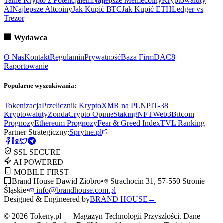
Tanie Krypto z Potencjałem
Najlepsze Memecoiny
Kryptowaluty
AI
Najlepsze Altcoiny
Jak Kupić BTC
Jak Kupić ETH
Ledger vs
Trezor
🏢
Wydawca
O Nas
Kontakt
Regulamin
Prywatność
Baza Firm
DAC8
Raportowanie
Popularne wyszukiwania:
Tokenizacja
Przelicznik Krypto
XMR na PLN
PIT-38
Kryptowaluty
ZondaCrypto Opinie
Staking
NFT
Web3
Bitcoin
Prognozy
Ethereum Prognozy
Fear & Greed Index
TVL Ranking
Partner Strategiczny:
Sprytne.pl
SSL SECURE
AI POWERED
MOBILE FIRST
🏢
Brand House Dawid Ziobro
•
Strachocin 31, 57-550 Stronie
Śląskie
•
info@brandhouse.com.pl
Designed & Engineered by
BRAND HOUSE
→
©
2026
Tokeny.pl — Magazyn Technologii Przyszłości. Dane