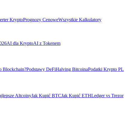
rter Krypto
Prognozy Cenowe
Wszystkie Kalkulatory
026
AI dla Krypto
AI z Tokenem
o Blockchain?
Podstawy DeFi
Halving Bitcoina
Podatki Krypto PL
jlepsze Altcoiny
Jak Kupić BTC
Jak Kupić ETH
Ledger vs Trezor