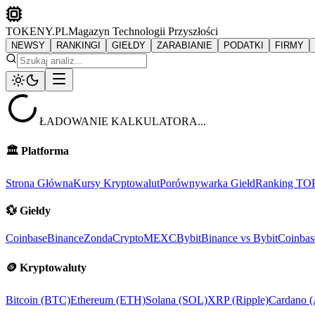
TOKENY.PL
Magazyn Technologii Przyszłości
NEWSY
RANKINGI
GIEŁDY
ZARABIANIE
PODATKI
FIRMY
ŁADOWANIE KALKULATORA...
🏛️
Platforma
Strona Główna
Kursy Kryptowalut
Porównywarka Giełd
Ranking TO
💱
Giełdy
Coinbase
Binance
ZondaCrypto
MEXC
Bybit
Binance vs Bybit
Coinbas
🪙
Kryptowaluty
Bitcoin (BTC)
Ethereum (ETH)
Solana (SOL)
XRP (Ripple)
Cardano 