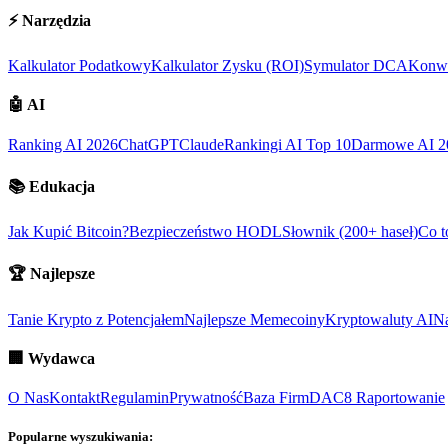
⚡
Narzędzia
Kalkulator Podatkowy
Kalkulator Zysku (ROI)
Symulator DCA
Konwe
🤖
AI
Ranking AI 2026
ChatGPT
Claude
Rankingi AI Top 10
Darmowe AI 2
📚
Edukacja
Jak Kupić Bitcoin?
Bezpieczeństwo HODL
Słownik (200+ haseł)
Co t
🏆
Najlepsze
Tanie Krypto z Potencjałem
Najlepsze Memecoiny
Kryptowaluty AI
Na
🏢
Wydawca
O Nas
Kontakt
Regulamin
Prywatność
Baza Firm
DAC8 Raportowanie
Popularne wyszukiwania: