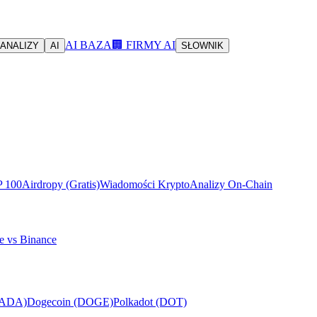
AI BAZA
🏢 FIRMY AI
ANALIZY
AI
SŁOWNIK
P 100
Airdropy (Gratis)
Wiadomości Krypto
Analizy On-Chain
e vs Binance
(ADA)
Dogecoin (DOGE)
Polkadot (DOT)