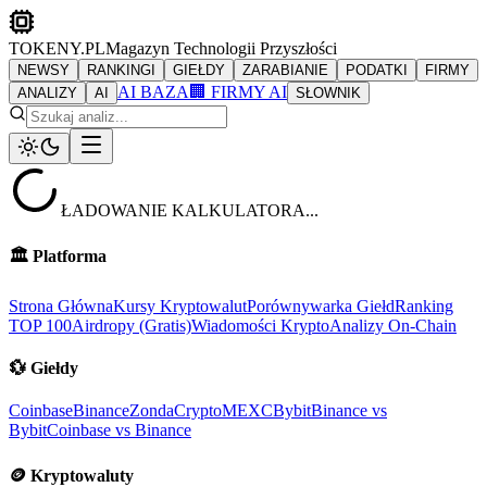
TOKENY.PL
Magazyn Technologii Przyszłości
NEWSY
RANKINGI
GIEŁDY
ZARABIANIE
PODATKI
FIRMY
AI BAZA
🏢 FIRMY AI
ANALIZY
AI
SŁOWNIK
ŁADOWANIE KALKULATORA...
🏛️
Platforma
Strona Główna
Kursy Kryptowalut
Porównywarka Giełd
Ranking
TOP 100
Airdropy (Gratis)
Wiadomości Krypto
Analizy On-Chain
💱
Giełdy
Coinbase
Binance
ZondaCrypto
MEXC
Bybit
Binance vs
Bybit
Coinbase vs Binance
🪙
Kryptowaluty