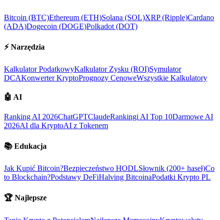
Bitcoin (BTC)
Ethereum (ETH)
Solana (SOL)
XRP (Ripple)
Cardano
(ADA)
Dogecoin (DOGE)
Polkadot (DOT)
⚡
Narzędzia
Kalkulator Podatkowy
Kalkulator Zysku (ROI)
Symulator
DCA
Konwerter Krypto
Prognozy Cenowe
Wszystkie Kalkulatory
🤖
AI
Ranking AI 2026
ChatGPT
Claude
Rankingi AI Top 10
Darmowe AI
2026
AI dla Krypto
AI z Tokenem
📚
Edukacja
Jak Kupić Bitcoin?
Bezpieczeństwo HODL
Słownik (200+ haseł)
Co
to Blockchain?
Podstawy DeFi
Halving Bitcoina
Podatki Krypto PL
🏆
Najlepsze