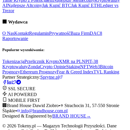
Tanie Krypto z Potencjałem
Najlepsze Memecoiny
Kryptowaluty
AI
Najlepsze Altcoiny
Jak Kupić BTC
Jak Kupić ETH
Ledger vs
Trezor
🏢
Wydawca
O Nas
Kontakt
Regulamin
Prywatność
Baza Firm
DAC8
Raportowanie
Popularne wyszukiwania:
Tokenizacja
Przelicznik Krypto
XMR na PLN
PIT-38
Kryptowaluty
ZondaCrypto Opinie
Staking
NFT
Web3
Bitcoin
Prognozy
Ethereum Prognozy
Fear & Greed Index
TVL Ranking
Partner Strategiczny:
Sprytne.pl
SSL SECURE
AI POWERED
MOBILE FIRST
🏢
Brand House Dawid Ziobro
•
Strachocin 31, 57-550 Stronie
Śląskie
•
info@brandhouse.com.pl
Designed & Engineered by
BRAND HOUSE
→
©
2026
Tokeny.pl — Magazyn Technologii Przyszłości. Dane