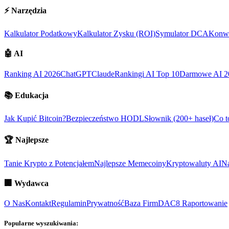
⚡
Narzędzia
Kalkulator Podatkowy
Kalkulator Zysku (ROI)
Symulator DCA
Konwe
🤖
AI
Ranking AI 2026
ChatGPT
Claude
Rankingi AI Top 10
Darmowe AI 2
📚
Edukacja
Jak Kupić Bitcoin?
Bezpieczeństwo HODL
Słownik (200+ haseł)
Co t
🏆
Najlepsze
Tanie Krypto z Potencjałem
Najlepsze Memecoiny
Kryptowaluty AI
Na
🏢
Wydawca
O Nas
Kontakt
Regulamin
Prywatność
Baza Firm
DAC8 Raportowanie
Popularne wyszukiwania: