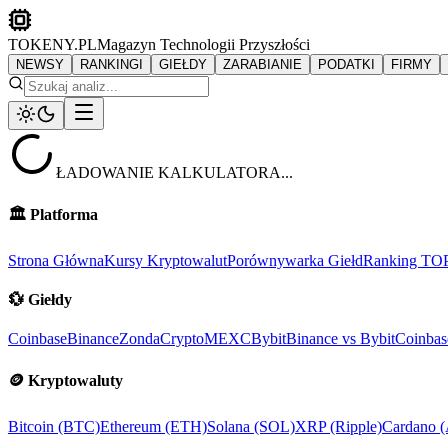
TOKENY.PL
Magazyn Technologii Przyszłości
NEWSY
RANKINGI
GIEŁDY
ZARABIANIE
PODATKI
FIRMY
ŁADOWANIE KALKULATORA...
🏛️
Platforma
Strona Główna
Kursy Kryptowalut
Porównywarka Giełd
Ranking TO
💱
Giełdy
Coinbase
Binance
ZondaCrypto
MEXC
Bybit
Binance vs Bybit
Coinbas
🪙
Kryptowaluty
Bitcoin (BTC)
Ethereum (ETH)
Solana (SOL)
XRP (Ripple)
Cardano 