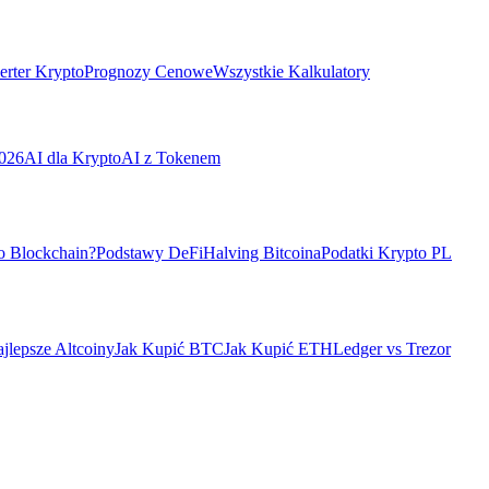
rter Krypto
Prognozy Cenowe
Wszystkie Kalkulatory
026
AI dla Krypto
AI z Tokenem
o Blockchain?
Podstawy DeFi
Halving Bitcoina
Podatki Krypto PL
jlepsze Altcoiny
Jak Kupić BTC
Jak Kupić ETH
Ledger vs Trezor