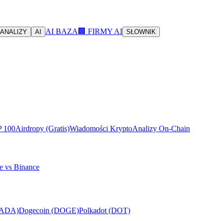
AI BAZA
🏢 FIRMY AI
ANALIZY
AI
SŁOWNIK
P 100
Airdropy (Gratis)
Wiadomości Krypto
Analizy On-Chain
e vs Binance
(ADA)
Dogecoin (DOGE)
Polkadot (DOT)